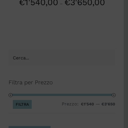
€
1'540,00
€
3'650,00
–
Filtra per Prezzo
Prezzo:
—
Prezz
Prezz
€1'540
€3'650
FILTRA
Min
Max