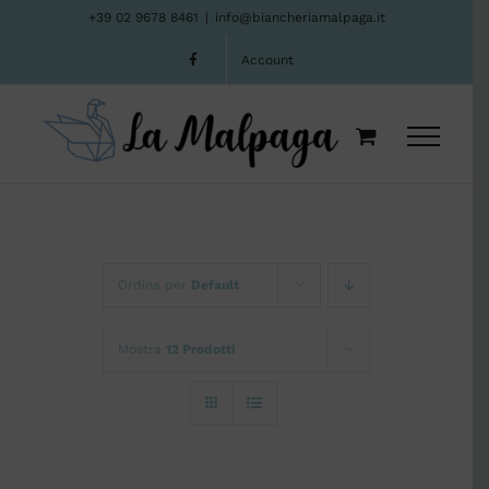
Salta
+39 02 9678 8461
|
info@biancheriamalpaga.it
al
Account
contenuto
Ordina per
Default
Mostra
12 Prodotti