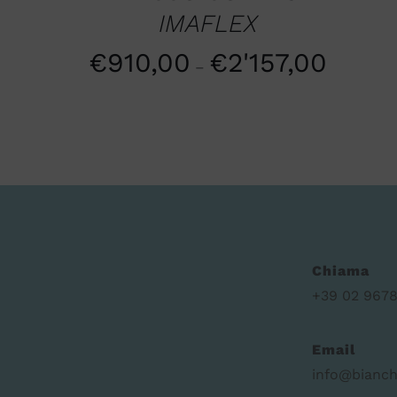
IMAFLEX
€
910,00
€
2'157,00
–
Chiama
+39 02 9678
Email
info@bianch