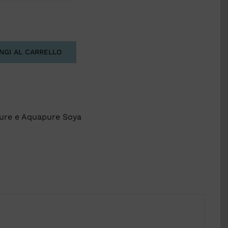
NGI AL CARRELLO
ure e Aquapure Soya
o