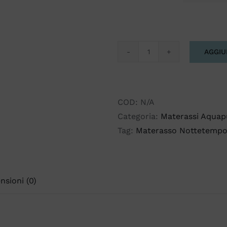
AGGIU
NOTTETEMPO
MATERASSO
SOMINIUM
BY
COD:
N/A
IMAFLEX
Categoria:
Materassi Aquap
quantità
Tag:
Materasso Nottetemp
nsioni (0)