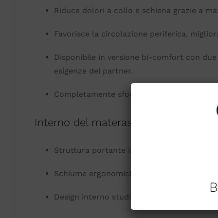
Riduce dolori a collo e schiena grazie a ma
Favorisce la circolazione periferica, miglio
Disponibile in versione bi-comfort con due 
esigenze del partner.
Completamente sfoderabile, ideale per chi de
Interno del materasso
Struttura portante in schiuma ad alta densi
Schiume ergonomiche che si adattano al cor
B
Design interno studiato per garantire vent