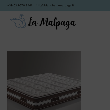
Salta
+39 02 9678 8461
|
info@biancheriamalpaga.it
al
contenuto