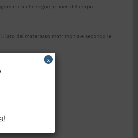
sagomatura che segue le linee del corpo.
e il lato del materasso matrimoniale secondo le
x
6
amento muscolare.
a!
e tutta la notte.