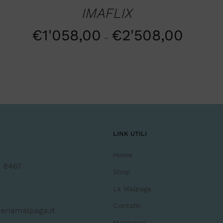
IMAFLIX
€
1'058,00
€
2'508,00
–
LINK UTILI
Home
 8461
Shop
La Malpaga
Contatti
eriamalpaga.it
Materassi