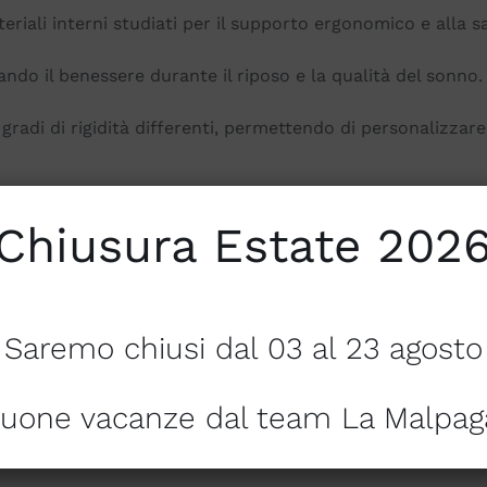
teriali interni studiati per il supporto ergonomico e alla 
rando il benessere durante il riposo e la qualità del sonno.
gradi di rigidità differenti, permettendo di personalizzar
sidera praticità e facilità nella pulizia quotidiana.
Chiusura Estate 202
tà, resistente e durevole nel tempo.
Saremo chiusi dal 03 al 23 agosto
po riducendo i punti di pressione e favorendo il rilass
uone vacanze dal team La Malpag
ilazione ottimale e mantenere un microclima ideale durant