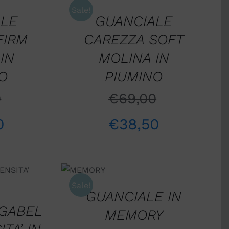
/
QUICK
Sale!
VIEW
ALE
GUANCIALE
FIRM
CAREZZA SOFT
IN
MOLINA IN
O
PIUMINO
0
€
69,00
0
€
38,50
AGGIUNGI
AL
CARRELLO
ELLO
/
/
Sale!
W
QUICK
GUANCIALE IN
VIEW
 GABEL
MEMORY