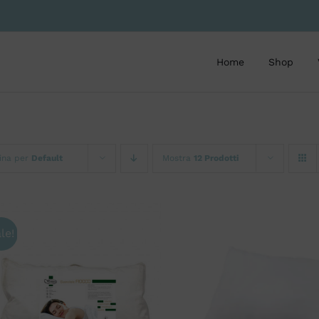
Home
Shop
ina per
Default
Mostra
12 Prodotti
le!
AGGIUNGI AL CARR
AGGIUNGI AL CARRELLO
/
QUICK VIE