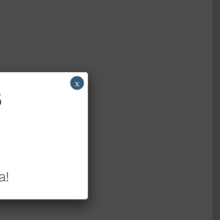
x
6
a!