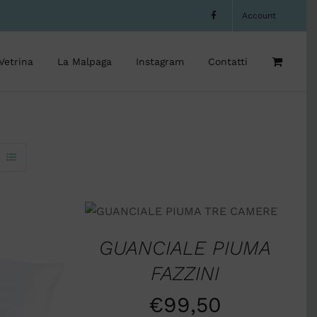
Account
Vetrina
La Malpaga
Instagram
Contatti
AGGIUNGI AL CARRELLO
/
QUICK VIEW
GUANCIALE PIUMA
FAZZINI
ELLO
/
€
99,50
W