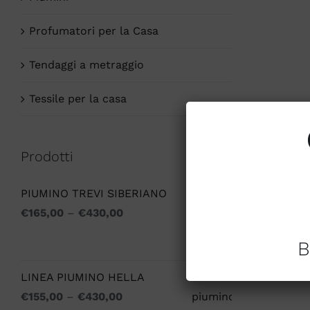
Profumatori per la Casa
Tendaggi a metraggio
Tessile per la casa
Prodotti
PIUMINO TREVI SIBERIANO
€
165,00
–
€
430,00
B
LINEA PIUMINO HELLA
€
155,00
–
€
430,00