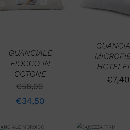
QUICK VIEW
GUANCI
GUANCIALE
MICROFI
FIOCCO IN
HOTELER
COTONE
€
7,40
€
58,00
€
34,50
AGGIUNGI AL
AGGIUNGI AL
CARRELLO
CARRELLO
/