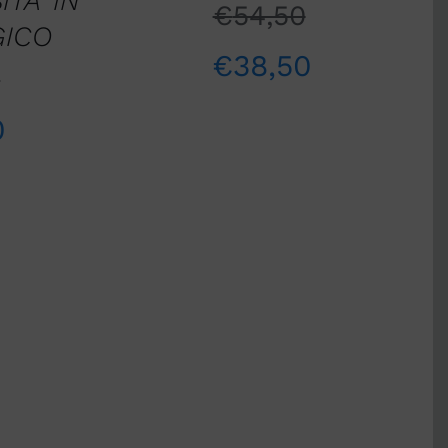
TA’ IN
€
54,50
GICO
€
38,50
0
0