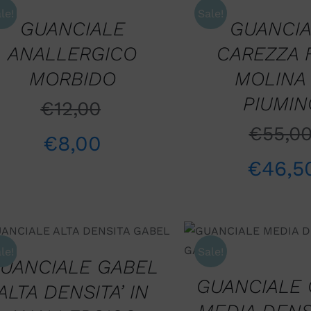
/
QUICK
QUICK VIEW
le!
Sale!
VIEW
GUANCIALE
GUANCI
ANALLERGICO
CAREZZA 
MORBIDO
MOLINA 
PIUMIN
€
12,00
€
55,0
€
8,00
€
46,5
AGGIUNGI AL CARRELLO
/
AGGIUNGI AL CARR
QUICK VIEW
le!
Sale!
QUICK VIE
UANCIALE GABEL
GUANCIALE
ALTA DENSITA’ IN