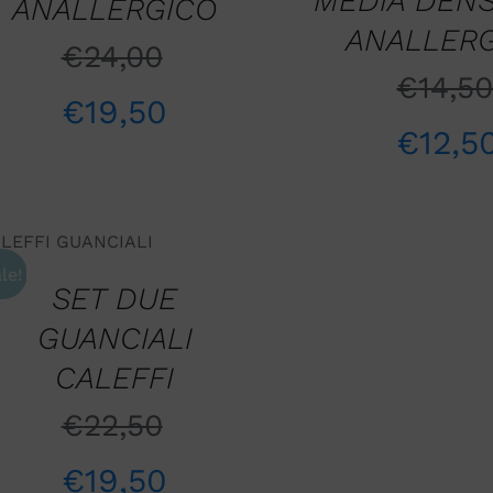
MEDIA DENSI
ANALLERGICO
ANALLER
€
24,00
€
14,5
€
19,50
€
12,5
AGGIUNGI AL
CARRELLO
/
QUICK VIEW
le!
SET DUE
GUANCIALI
CALEFFI
€
22,50
€
19,50