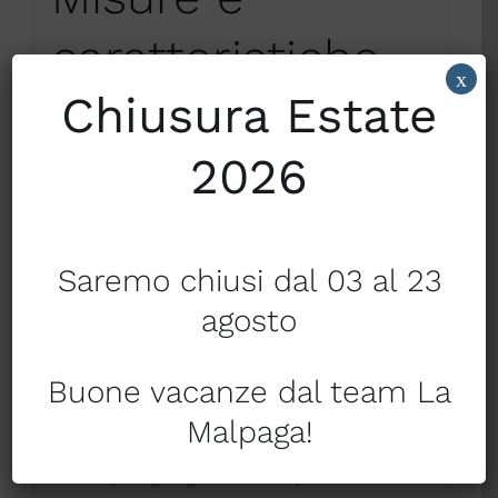
caratteristiche
x
Chiusura Estate
del guanciale a
2026
tre camere
Saremo chiusi dal 03 al 23
Dimensioni standard
agosto
50 × 80 cm
Buone vacanze dal team La
Specifiche tecniche
Malpaga!
Tipologia: guanciale in piuma