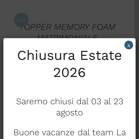
SCEGLI
/
DETTAGLI
Sale!
TOPPER MEMORY FOAM
MATRIMONIALE
x
€
169,50
€
187,50
Chiusura Estate
–
2026
SCEGLI
/
DETTAGLI
Sale!
TRAVERSA CON ELASTICO
Saremo chiusi dal 03 al 23
MADE IN ITALY
agosto
€
18,50
€
27,50
–
Buone vacanze dal team La
AGGIUNGI