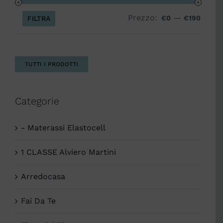
Prezzo:
—
Prezz
Prezz
€0
€190
FILTRA
Min
Max
TUTTI I PRODOTTI
Categorie
- Materassi Elastocell
1 CLASSE Alviero Martini
Arredocasa
Fai Da Te