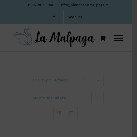
Salta
+39 02 9678 8461
|
info@biancheriamalpaga.it
al
Account
contenuto
Ordina per
Default
Mostra
12 Prodotti