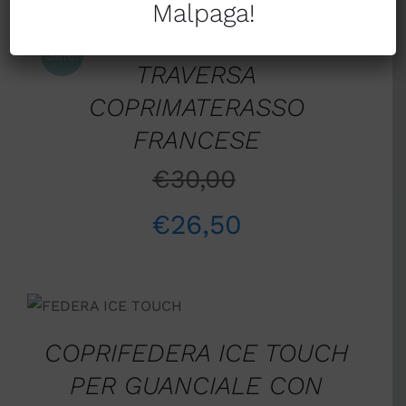
Malpaga!
AL
CARRELLO
/
Sale!
TRAVERSA
DETTAGLI
COPRIMATERASSO
FRANCESE
€
30,00
€
26,50
DETTAGLI
COPRIFEDERA ICE TOUCH
PER GUANCIALE CON