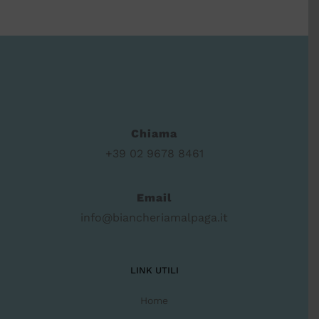
Chiama
+39 02 9678 8461
Email
info@biancheriamalpaga.it
LINK UTILI
Home