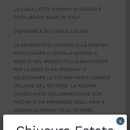
LA LINEA LETTO KIMONO DI FAZZINI È
TOTALMENTE MADE IN ITALY
DISPONIBILE IN DIVERSI COLORI
LA NECESSITÀ DI OFFRIRE ALLA NOSTRA
AFFEZIONATA CLIENTELA SEMPRE IL
MEGLIO NEL MONDO DELLA BIANCHERIA
PER LA CASA CI HA SPRONATI A
SELEZIONARE LE PIÙ RAFFINATE AZIENDE
ITALIANE DEL SETTORE. LA NOSTRA
CONSOLIDATA COLLABORAZIONE CON
FAZZINI CI HA PERMESSO NEGLI ANNI E
ANCORA CI PERMETTE DI OFFRIRE
PRODOTTI DI PREGIO E SENZA TEMPO.
x