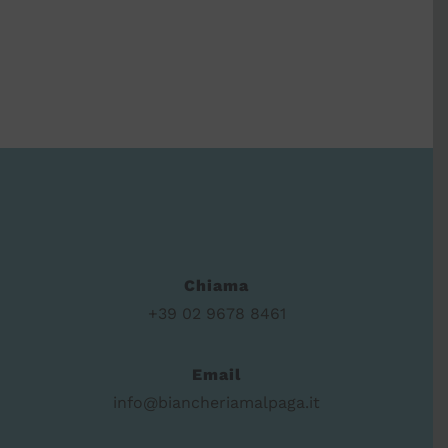
Chiama
+39 02 9678 8461
Email
info@biancheriamalpaga.it