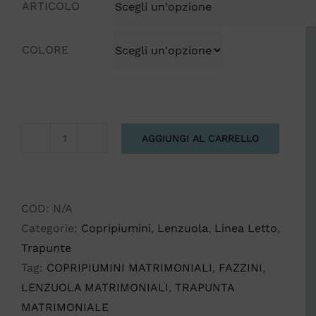
ARTICOLO
COLORE
AGGIUNGI AL CARRELLO
LINEA
LETTO
KIMONO
FAZZINI
COD:
N/A
quantità
Categorie:
Copripiumini
,
Lenzuola
,
Linea Letto
,
Trapunte
Tag:
COPRIPIUMINI MATRIMONIALI
,
FAZZINI
,
LENZUOLA MATRIMONIALI
,
TRAPUNTA
MATRIMONIALE