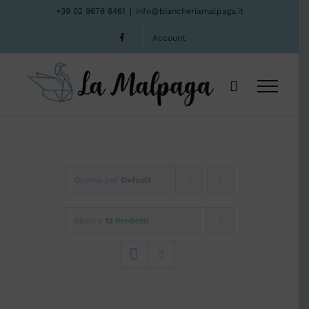
Salta
+39 02 9678 8461
|
info@biancheriamalpaga.it
al
Account
contenuto
Ordina per
Default
Mostra
12 Prodotti