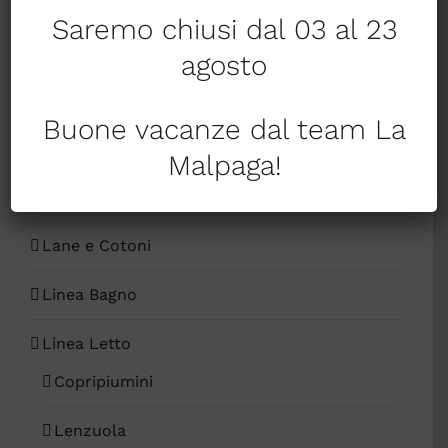
Fai Da Te
Saremo chiusi dal 03 al 23
Fiera del Bianco
agosto
Giftcard
Buone vacanze dal team La
Hoteleria by Caleffi
Malpaga!
Intimo
Lane e Cotoni
Linea Bagno
Linea Letto
Copripiumini
Lenzuola