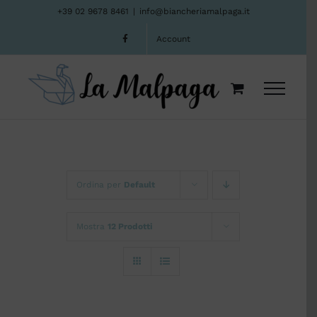
Salta
+39 02 9678 8461
|
info@biancheriamalpaga.it
al
Account
contenuto
Ordina per
Default
Mostra
12 Prodotti