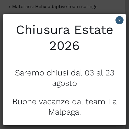
Materassi Helix adaptive foam springs
x
Materassi in lattice
Chiusura Estate
Materassi Molle Bonnell
2026
Materassi Molle e micro molle indipendenti
Merceria
Saremo chiusi dal 03 al 23
Mondo Bimbo
agosto
Natale
Buone vacanze dal team La
Piumini
Malpaga!
Profumatori per la Casa