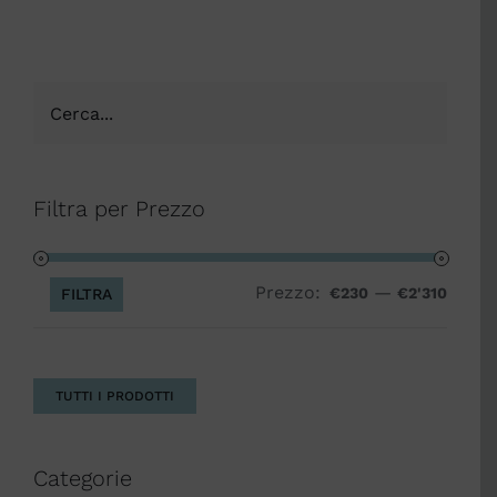
Filtra per Prezzo
Prezzo:
—
Prezz
Prezz
€230
€2'310
FILTRA
Min
Max
TUTTI I PRODOTTI
Categorie