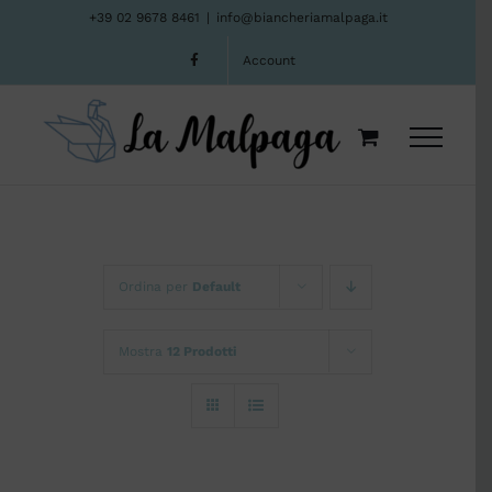
Salta
+39 02 9678 8461
|
info@biancheriamalpaga.it
al
Account
contenuto
Ordina per
Default
Mostra
12 Prodotti