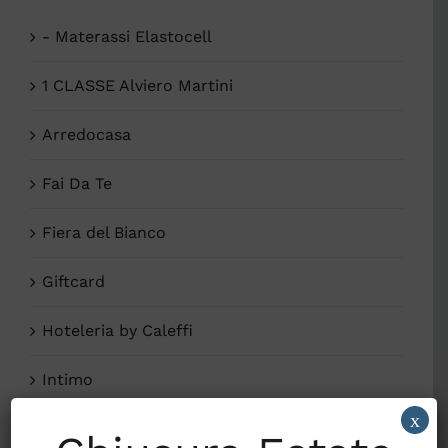
- Materassi Elastocell
1 CLASSE Alviero Martini
Arredocasa
Fai Da Te
Fiera del Bianco
Giftcard
Hoteleria by Caleffi
Intimo
x
Lane e Cotoni