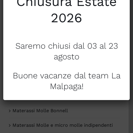
Chiusura Estate
Linea Bagno
2026
Linea Letto
Linea Tavola
Saremo chiusi dal 03 al 23
Materassi Aquapure e Aquapure Soya
agosto
Materassi ed Accessori
Buone vacanze dal team La
Materassi Helix adaptive foam springs
Malpaga!
Materassi in lattice
Materassi Molle Bonnell
Materassi Molle e micro molle indipendenti