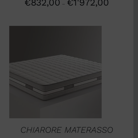
€
832,00
€
1'972,00
–
SCEGLI
/
DETTAGLI
CHIARORE MATERASSO