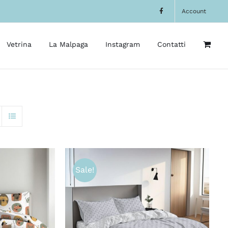
Account
Vetrina
La Malpaga
Instagram
Contatti
Sale!
CK VIEW
SCEGLI
/
QUICK VIEW