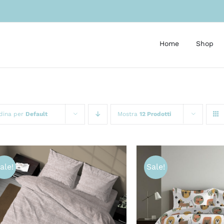
Home
Shop
dina per
Default
Mostra
12 Prodotti
ale!
Sale!
SCEGLI
/
QUICK VIEW
SCEGLI
/
QUI