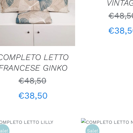
VINTA
SCEGLI
/
QUICK VIEW
€
48,5
€
38,
COMPLETO LETTO
FRANCESE GINKO
€
48,50
€
38,50
SCEGLI
/
QUICK
SCEGLI
/
QUICK 
VIEW
ale!
Sale!