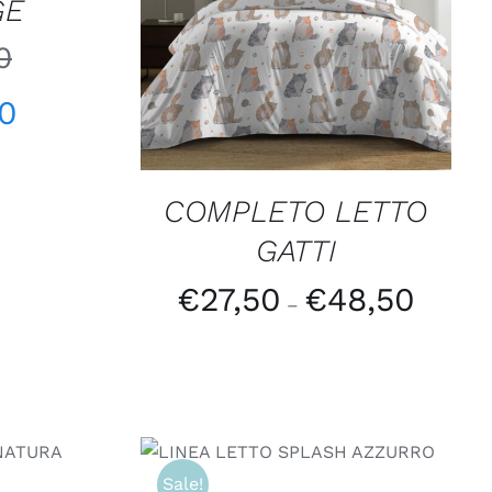
GE
SCEGLI
/
QUICK VIEW
0
50
COMPLETO LETTO
GATTI
€
27,50
€
48,50
–
VIEW
SCEGLI
/
QUICK VIEW
Sale!