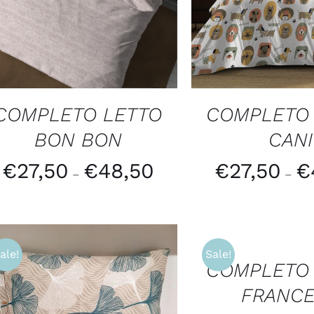
COMPLETO LETTO
COMPLETO
BON BON
CANI
€
27,50
€
48,50
€
27,50
€
–
–
AGGIUNGI
AL
CARRELLO
/
ale!
Sale!
QUICK
COMPLETO
VIEW
FRANC