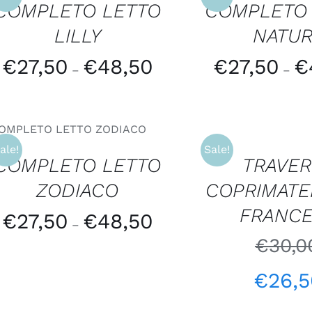
COMPLETO LETTO
COMPLETO
LILLY
NATU
€
27,50
€
48,50
€
27,50
€
–
–
AGGIUNGI
AL
CARRELLO
SCEGLI
/
QUICK VIEW
/
ale!
Sale!
QUICK
COMPLETO LETTO
TRAVER
VIEW
ZODIACO
COPRIMAT
FRANC
€
27,50
€
48,50
–
€
30,0
€
26,