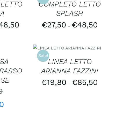
 LETTO
COMPLETO LETTO
RA
SPLASH
48,50
€
27,50
€
48,50
–
SCEGLI
/
QUICK VIEW
Sale!
SA
LINEA LETTO
ERASSO
ARIANNA FAZZINI
ESE
€
19,80
€
85,50
–
0
50