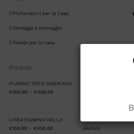
Profumatori per la Casa
Tendaggi a metraggio
Tessile per la casa
Prodotti
PIUMINO TREVI SIBERIANO
€
165,00
–
€
430,00
B
LINEA PIUMINO HELLA
€
155,00
–
€
430,00