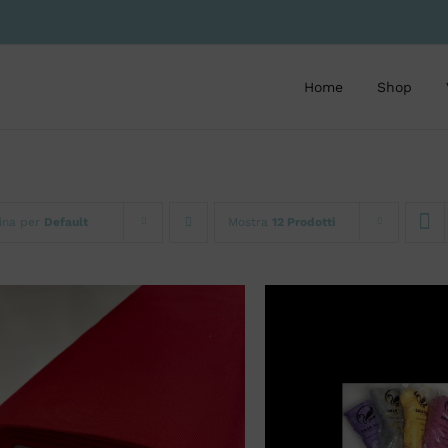
Home
Shop
ina per
Default
Mostra
12 Prodotti
AGGIUNGI AL CARR
SCEGLI
/
QUICK VIEW
QUICK VIE