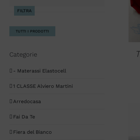
Max
FILTRA
TUTTI I PRODOTTI
Categorie
- Materassi Elastocell
1 CLASSE Alviero Martini
Arredocasa
Fai Da Te
Fiera del Bianco