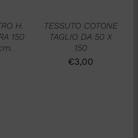
SCEGLI
/
QUICK
VIEW
TRO H.
TESSUTO COTONE
RA 150
TAGLIO DA 50 X
cm.
150
0
€
3,00