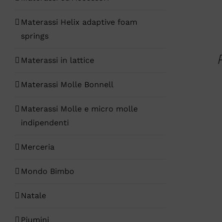
AL
CAR
Materassi Helix adaptive foam
/
QUIC
springs
VIEW
Materassi in lattice
Materassi Molle Bonnell
Materassi Molle e micro molle
indipendenti
Merceria
SCEG
/
QUIC
Mondo Bimbo
VIEW
Natale
Piumini