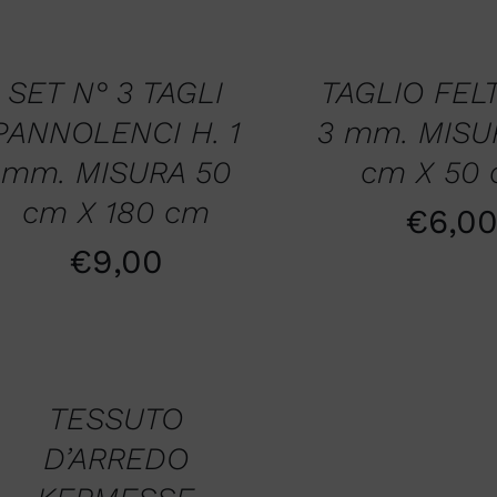
SCEGLI
RELLO
/
QUICK
K
VIEW
SET N° 3 TAGLI
TAGLIO FEL
PANNOLENCI H. 1
3 mm. MISU
mm. MISURA 50
cm X 50 
cm X 180 cm
€
6,0
€
9,00
LI
K
TESSUTO
D’ARREDO