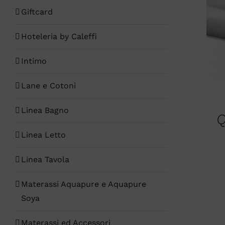
Giftcard
Hoteleria by Caleffi
Intimo
Lane e Cotoni
Linea Bagno
Q
Linea Letto
Linea Tavola
Materassi Aquapure e Aquapure
Soya
AGGI
Materassi ed Accessori