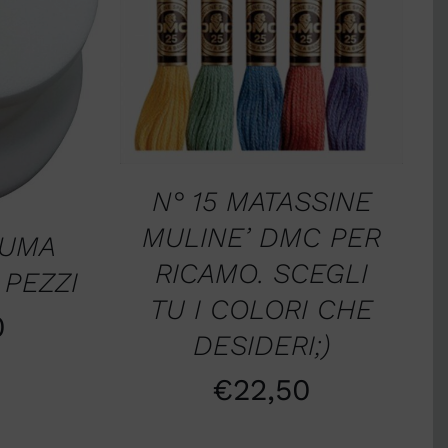
AGGIUNGI AL CARRELLO
/
QUICK VIEW
ELLO
/
W
N° 15 MATASSINE
MULINE’ DMC PER
IUMA
RICAMO. SCEGLI
 PEZZI
TU I COLORI CHE
0
DESIDERI;)
€
22,50