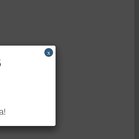
x
6
a!