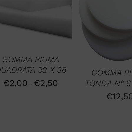
SCEGLI
/
QUICK VIEW
AGGIUNGI AL CARR
QUICK VIE
GOMMA PIUMA
UADRATA 38 X 38
GOMMA P
€
2,00
€
2,50
TONDA N° 6
–
€
12,5
UNGI