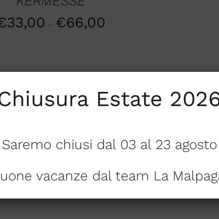
KERMESSE
€
33,00
€
66,00
–
Chiusura Estate 202
Saremo chiusi dal 03 al 23 agosto
uone vacanze dal team La Malpag