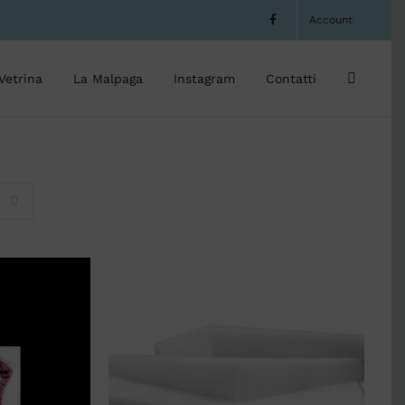
Account
Vetrina
La Malpaga
Instagram
Contatti
ELLO
/
SCEGLI
/
QUICK VIEW
W