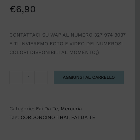
€
6,90
CONTATTACI SU WAP AL NUMERO 327 974 3037
E TI INVIEREMO FOTO E VIDEO DEI NUMEROSI
COLORI DISPONIBILI AL MOMENTO;)
AGGIUNGI AL CARRELLO
CORDINO
THAI
500
gr.
Categorie:
Fai Da Te
,
Merceria
quantità
Tag:
CORDONCINO THAI
,
FAI DA TE