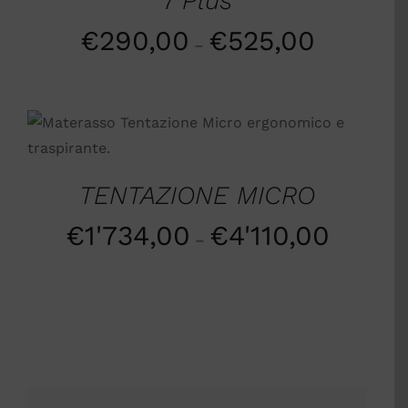
7 Plus
€
290,00
€
525,00
–
SCEGLI
/
DETTAGLI
TENTAZIONE MICRO
€
1'734,00
€
4'110,00
–