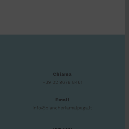
Chiama
+39 02 9678 8461
Email
info@biancheriamalpaga.it