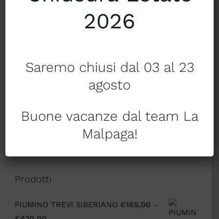
2026
Mondo Bimbo
Natale
Saremo chiusi dal 03 al 23
Piumini
agosto
Profumatori per la Casa
Buone vacanze dal team La
Tendaggi a metraggio
Malpaga!
Tessile per la casa
Prodotti
PIUMINO TREVI SIBERIANO
€
165,00
–
€
430,00