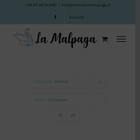
Salta
+39 02 9678 8461
|
info@biancheriamalpaga.it
al
Account
contenuto
Ordina per
Default
Mostra
12 Prodotti