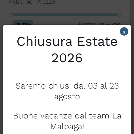
Filtra per Prezzo
Prezzo:
—
Prezz
Prezz
€0
€90
FILTRA
x
Min
Max
Chiusura Estate
2026
TUTTI I PRODOTTI
Categorie
Saremo chiusi dal 03 al 23
- Materassi Elastocell
agosto
1 CLASSE Alviero Martini
Buone vacanze dal team La
Arredocasa
Malpaga!