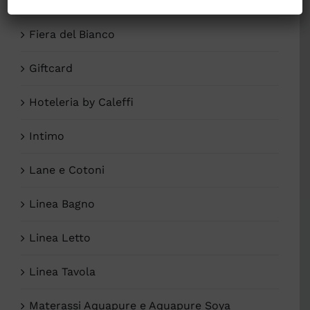
Fai Da Te
Fiera del Bianco
Giftcard
Hoteleria by Caleffi
Intimo
Lane e Cotoni
Linea Bagno
Linea Letto
Linea Tavola
Materassi Aquapure e Aquapure Soya