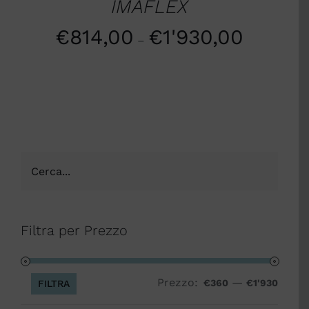
IMAFLEX
€
814,00
€
1'930,00
–
Filtra per Prezzo
Prezzo:
—
Prezz
Prezz
€360
€1'930
FILTRA
Min
Max