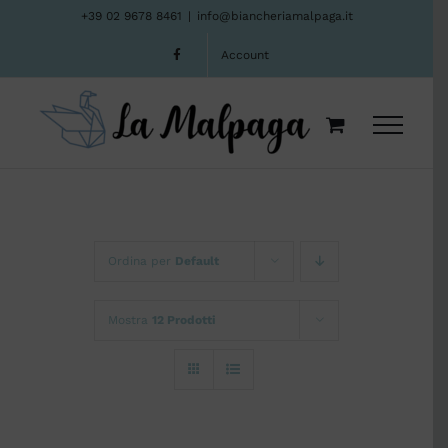
Salta
+39 02 9678 8461
|
info@biancheriamalpaga.it
al
Account
contenuto
Ordina per
Default
Mostra
12 Prodotti