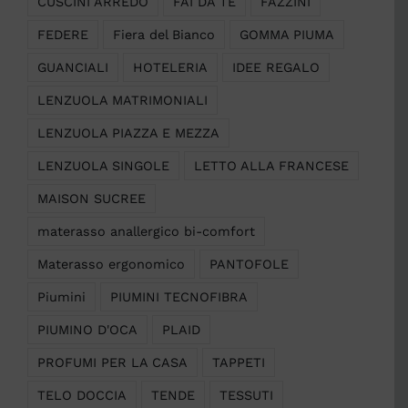
CUSCINI ARREDO
FAI DA TE
FAZZINI
FEDERE
Fiera del Bianco
GOMMA PIUMA
GUANCIALI
HOTELERIA
IDEE REGALO
LENZUOLA MATRIMONIALI
LENZUOLA PIAZZA E MEZZA
LENZUOLA SINGOLE
LETTO ALLA FRANCESE
MAISON SUCREE
materasso anallergico bi-comfort
Materasso ergonomico
PANTOFOLE
Piumini
PIUMINI TECNOFIBRA
PIUMINO D'OCA
PLAID
PROFUMI PER LA CASA
TAPPETI
TELO DOCCIA
TENDE
TESSUTI