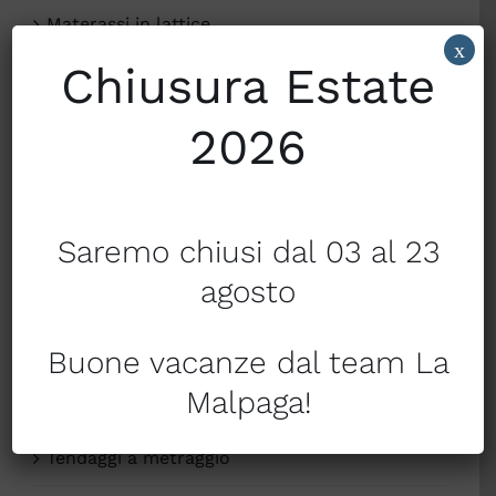
Materassi in lattice
x
Chiusura Estate
Materassi Molle Bonnell
2026
Materassi Molle e micro molle indipendenti
Merceria
Mondo Bimbo
Saremo chiusi dal 03 al 23
agosto
Natale
Piumini
Buone vacanze dal team La
Malpaga!
Profumatori per la Casa
Tendaggi a metraggio