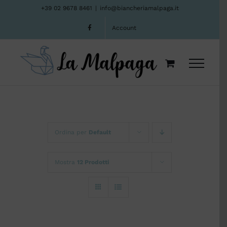
Salta
+39 02 9678 8461
|
info@biancheriamalpaga.it
al
Account
contenuto
Ordina per
Default
Mostra
12 Prodotti