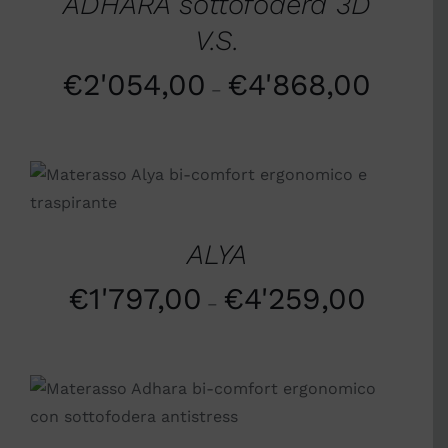
ADHARA sottofodera 3D
V.S.
€
2'054,00
€
4'868,00
–
SCEGLI
/
DETTAGLI
ALYA
€
1'797,00
€
4'259,00
–
SCEGLI
/
DETTAGLI