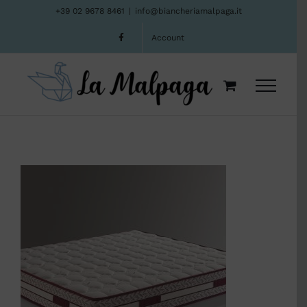
Salta
+39 02 9678 8461
|
info@biancheriamalpaga.it
al
Account
contenuto