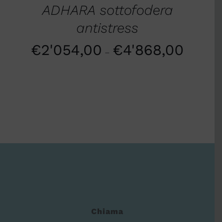
ADHARA sottofodera
antistress
€
2'054,00
€
4'868,00
–
Chiama