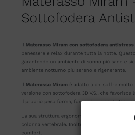
Materasso Miram 
Sottofodera Antis
Il
Materasso Miram con sottofodera antistress
benessere e relax durante tutta la notte. Quest
garantendo un ambiente di sonno più sano e sicu
ambiente notturno più sereno e rigenerante.
Il
Materasso Miram
è adatto a chi soffre molto 
versione con sottofodera 3D V.S., che favorisce 
il proprio peso forma, fornendo un sostegno equ
La sua struttura ergonomica è ideale per chi dor
colonna vertebrale. Inoltre, il materasso è perfe
comfort.