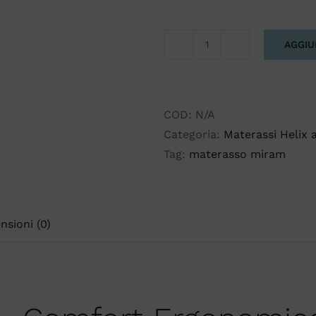
AGGIU
MIRAM
sottofodera
antistress
quantità
COD:
N/A
Categoria:
Materassi Helix 
Tag:
materasso miram
nsioni (0)