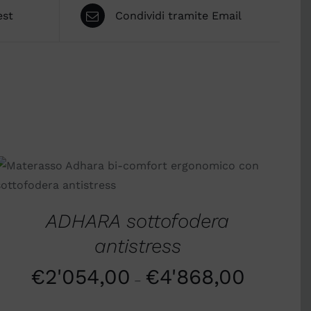
est
Condividi tramite Email
SCEGLI
/
QUICK VIEW
ADHARA sottofodera
antistress
€
2'054,00
€
4'868,00
–