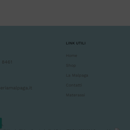
LINK UTILI
Home
 8461
Shop
La Malpaga
Contatti
eriamalpaga.it
Materassi
zo
.