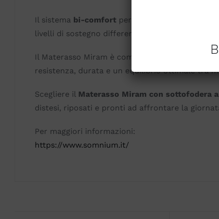
Il sistema
bi-comfort
permette di avere due diver
livelli di sostegno differenti. Questo consente 
B
Il Materasso Miram è completamente sfoderabile, 
resistenza, durata e un equilibrio ottimale tra 
Scegliere il
Materasso Miram con sottofodera a
distesi, riposati e pronti ad affrontare la giorn
Per maggiori informazioni:
https://www.somnium.it/