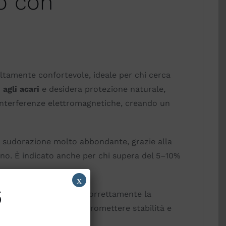
o con
ltamente confortevole, ideale per chi cerca
 agli acari
e desidera protezione naturale,
 interferenze elettromagnetiche, creando un
na sudorazione molto abbondante, grazie alla
onno. È indicato anche per chi supera del 5–10%
x
6
pressione e sostenendo correttamente la
i del corpo senza compromettere stabilità e