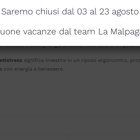
Saremo chiusi dal 03 al 23 agosto
si gradi di rigidità nello stesso materasso, perfetto per 
di personalizzare completamente il comfort e migliorare la
uone vacanze dal team La Malpag
facilitando la pulizia e garantendo igiene costante nel t
morbidezza e sostegno, garantendo notti serene e riposant
ntistress
significa investire in un riposo ergonomico, prot
ata con energia e benessere.