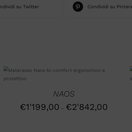
ndividi su Twitter
Condividi su Pinter
SCEGLI
/
QUICK VIEW
NAOS
€
1'199,00
€
2'842,00
–