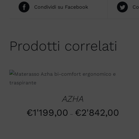
Condividi su Facebook
Co
Prodotti correlati
SCEGLI
/
QUICK VIEW
AZHA
€
1'199,00
€
2'842,00
–