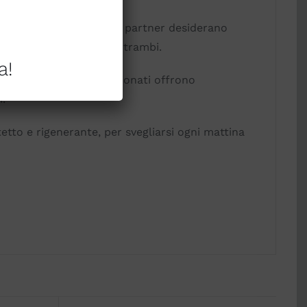
letti matrimoniali dove i partner desiderano
 qualità del sonno di entrambi.
a!
empo. I materiali selezionati offrono
i.
etto e rigenerante, per svegliarsi ogni mattina