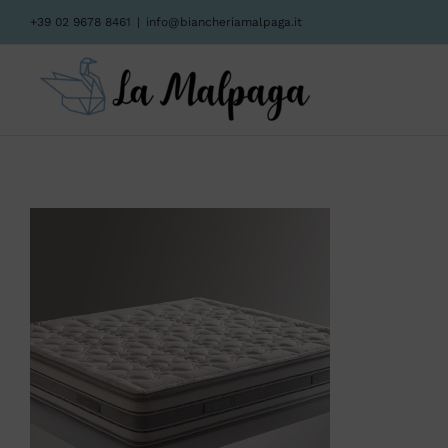
Salta
+39 02 9678 8461
|
info@biancheriamalpaga.it
al
contenuto