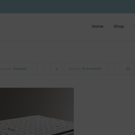
Home
Shop
ina per
Default
Mostra
12 Prodotti
SCEGLI
/
QUICK VIEW