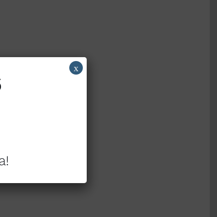
x
6
a!