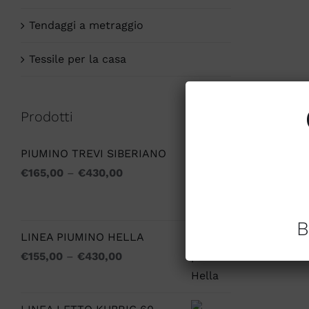
Tendaggi a metraggio
Tessile per la casa
Prodotti
PIUMINO TREVI SIBERIANO
€
165,00
–
€
430,00
B
LINEA PIUMINO HELLA
€
155,00
–
€
430,00