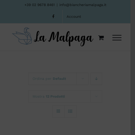
Salta
+39 02 9678 8461
|
info@biancheriamalpaga.it
al
Account
contenuto
Ordina per
Default
Mostra
12 Prodotti