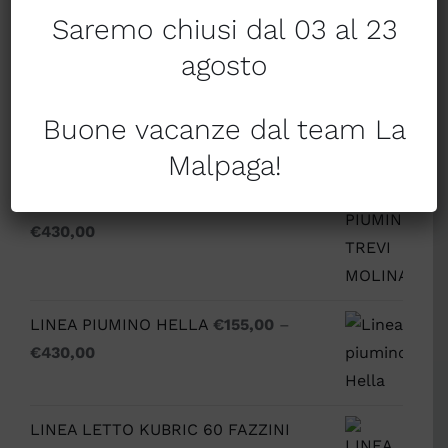
Tendaggi a metraggio
Saremo chiusi dal 03 al 23
agosto
Tessile per la casa
Buone vacanze dal team La
Prodotti
Malpaga!
PIUMINO TREVI SIBERIANO
€
165,00
–
€
430,00
LINEA PIUMINO HELLA
€
155,00
–
€
430,00
LINEA LETTO KUBRIC 60 FAZZINI