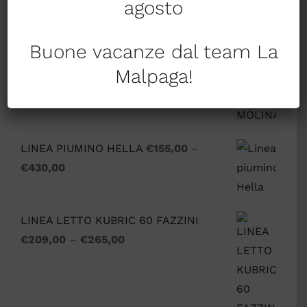
agosto
Prodotti
Buone vacanze dal team La
PIUMINO TREVI SIBERIANO
€
165,00
–
Malpaga!
€
430,00
LINEA PIUMINO HELLA
€
155,00
–
€
430,00
LINEA LETTO KUBRIC 60 FAZZINI
€
209,00
–
€
265,00