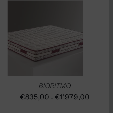
SCEGLI
/
DETTAGLI
BIORITMO
€
835,00
€
1'979,00
–