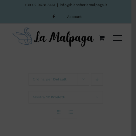
Salta
+39 02 9678 8461
|
info@biancheriamalpaga.it
al
Account
contenuto
Ordina per
Default
Mostra
12 Prodotti