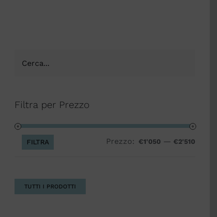
Filtra per Prezzo
Prezzo:
—
Prezz
Prezz
€1'050
€2'510
FILTRA
Min
Max
TUTTI I PRODOTTI