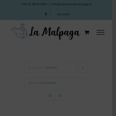
Salta
+39 02 9678 8461
|
info@biancheriamalpaga.it
al
Account
contenuto
Ordina per
Default
Mostra
12 Prodotti