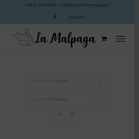
Salta
+39 02 9678 8461
|
info@biancheriamalpaga.it
al
Account
contenuto
Ordina per
Default
Mostra
12 Prodotti