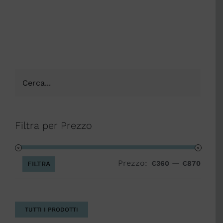
Filtra per Prezzo
Prezzo:
—
Prezz
Prezz
€360
€870
FILTRA
Min
Max
TUTTI I PRODOTTI