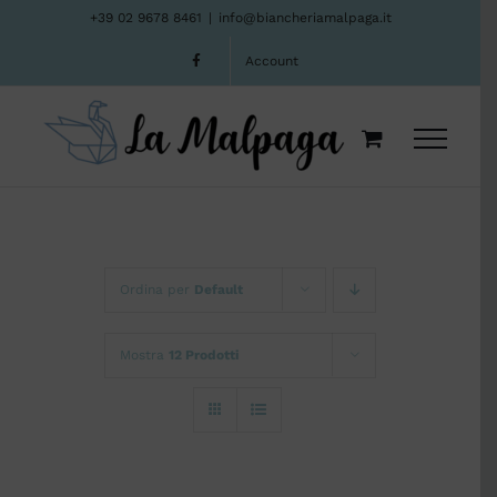
Salta
+39 02 9678 8461
|
info@biancheriamalpaga.it
al
Account
contenuto
Ordina per
Default
Mostra
12 Prodotti