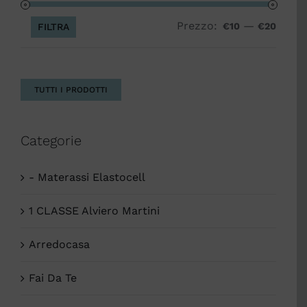
Prezzo:
—
Prezz
Prezz
€10
€20
FILTRA
Min
Max
TUTTI I PRODOTTI
Categorie
- Materassi Elastocell
1 CLASSE Alviero Martini
Arredocasa
Fai Da Te