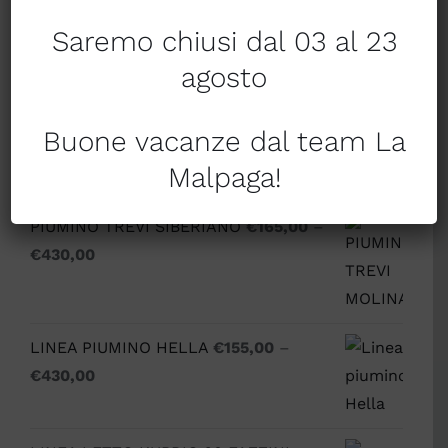
Saremo chiusi dal 03 al 23
Tendaggi a metraggio
agosto
Tessile per la casa
Buone vacanze dal team La
Malpaga!
Prodotti
PIUMINO TREVI SIBERIANO
€
165,00
–
€
430,00
LINEA PIUMINO HELLA
€
155,00
–
€
430,00