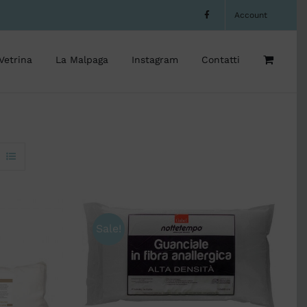
Account
Vetrina
La Malpaga
Instagram
Contatti
Sale!
AGGIUNGI AL CARRELLO
/
QUICK VIEW
ELLO
/