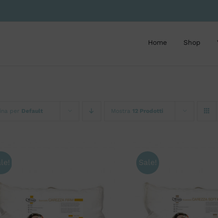
Home
Shop
ina per
Default
Mostra
12 Prodotti
le!
Sale!
AGGIUNGI AL CARRELLO
/
AGGIUNGI AL CARR