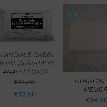
le!
Sale!
AGGIUNGI AL CARRELLO
/
QUICK VIEW
AGGIUNGI AL CARR
QUICK VIE
UANCIALE GABEL
EDIA DENSITA’ IN
ANALLERGICO
GUANCIAL
€
14,50
MEMOR
€
12,50
€
54,5