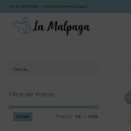
Salta
+39 02 9678 8461
|
info@biancheriamalpaga.it
al
contenuto
Ord
Filtra per Prezzo
Sa
Prezzo:
—
Prezzo
Prezzo
€0
€130
FILTRA
Min
Max