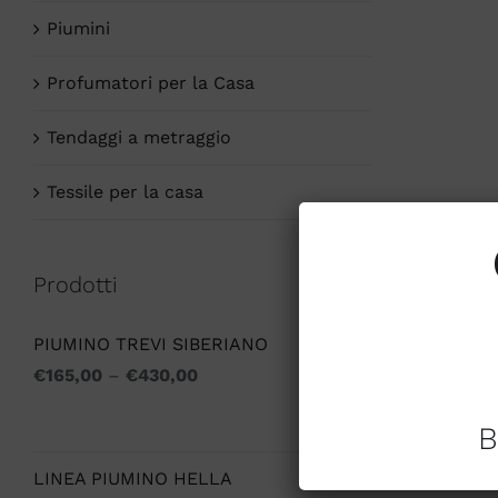
Piumini
Profumatori per la Casa
Tendaggi a metraggio
Tessile per la casa
Prodotti
PIUMINO TREVI SIBERIANO
€
165,00
–
€
430,00
B
LINEA PIUMINO HELLA