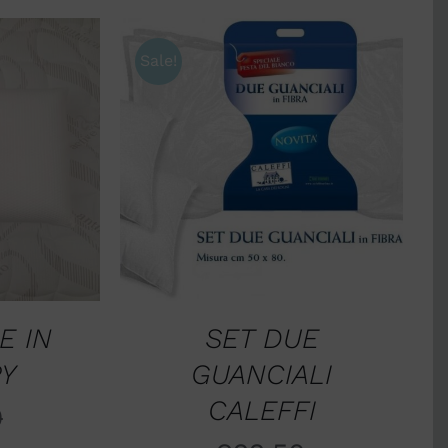
Sale!
ELLO
/
AGGIUNGI AL CARRELLO
/
W
QUICK VIEW
E IN
SET DUE
Y
GUANCIALI
CALEFFI
0