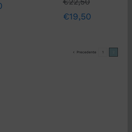
€
22,50
0
€
19,50
Precedente
1
2