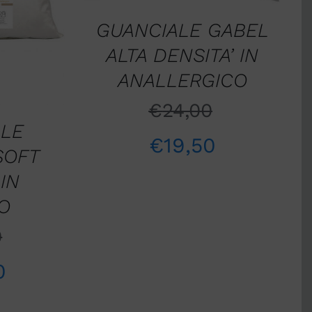
W
GUANCIALE GABEL
ALTA DENSITA’ IN
ANALLERGICO
€
24,00
ALE
€
19,50
SOFT
IN
O
0
0