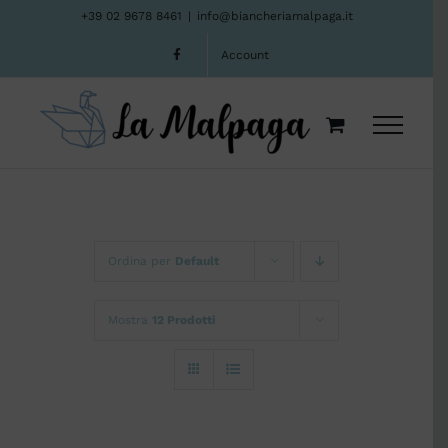
Salta
+39 02 9678 8461
|
info@biancheriamalpaga.it
al
Account
contenuto
Ordina per
Default
Mostra
12 Prodotti