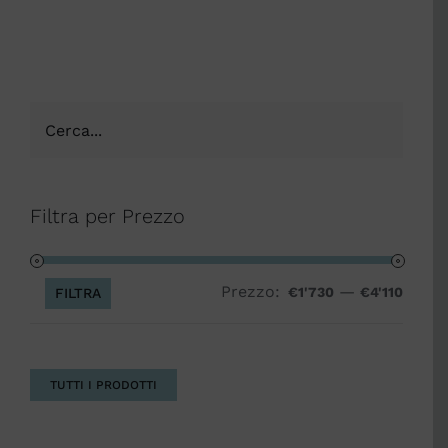
Filtra per Prezzo
Prezzo:
—
Prezz
Prezz
€1'730
€4'110
FILTRA
Min
Max
TUTTI I PRODOTTI