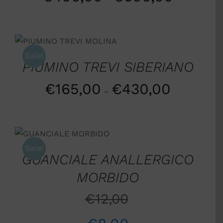
SCEGLI
/
DETTAGLI
Sale!
PIUMINO TREVI SIBERIANO
€
165,00
€
430,00
–
AGGIUNGI AL
CARRELLO
/
DETTAGLI
Sale!
GUANCIALE ANALLERGICO
MORBIDO
€
12,00