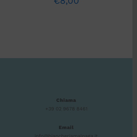
€
8,00
Chiama
+39 02 9678 8461
Email
info@biancheriamalpaga.it