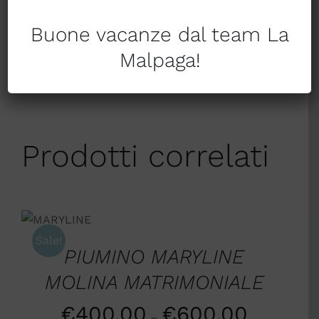
Facebook
Twitter
Buone vacanze dal team La
Condividi su
Condividi
Malpaga!
Pinterest
tramite Email
Prodotti correlati
SCEGLI
/
DETTAGLI
Sale!
PIUMINO MARYLINE
MOLINA MATRIMONIALE
€
400,00
€
600,00
–