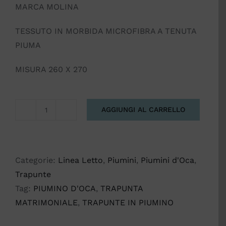
MARCA MOLINA
TESSUTO IN MORBIDA MICROFIBRA A TENUTA
PIUMA
MISURA 260 X 270
AGGIUNGI AL CARRELLO
TRAPUNTA
MATRIMONIALE
IN
PIUMINO
Categorie:
Linea Letto
,
Piumini
,
Piumini d'Oca
,
CLASSIC
Trapunte
CS121
Tag:
PIUMINO D'OCA
,
TRAPUNTA
quantità
MATRIMONIALE
,
TRAPUNTE IN PIUMINO