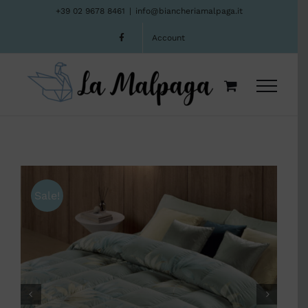
Salta
+39 02 9678 8461
|
info@biancheriamalpaga.it
al
Account
contenuto
Sale!

