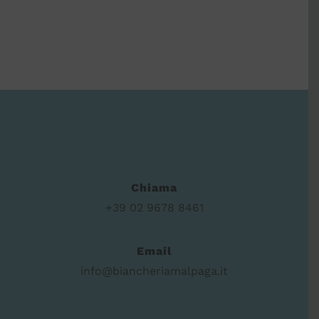
Chiama
+39 02 9678 8461
Email
info@biancheriamalpaga.it