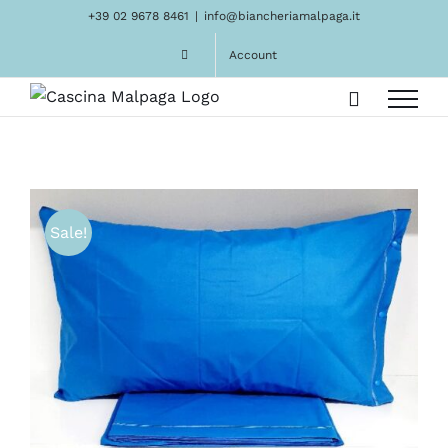
Salta
+39 02 9678 8461
|
info@biancheriamalpaga.it
al
Account
contenuto
Sale!