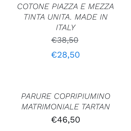
COTONE PIAZZA E MEZZA
TINTA UNITA. MADE IN
ITALY
€
38,50
€
28,50
Valutato
AGGIUNGI
5.00
su 5
AL
CARRELLO
/
PARURE COPRIPIUMINO
DETTAGLI
MATRIMONIALE TARTAN
€
46,50