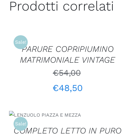
Prodotti correlati
AGGIUNGI
AL
CARRELLO
/
Sale!
PARURE COPRIPIUMINO
DETTAGLI
MATRIMONIALE VINTAGE
€
54,00
€
48,50
SCEGLI
/
DETTAGLI
Sale!
COMPLETO LETTO IN PURO