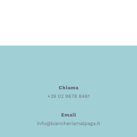
Chiama
+39 02 9678 8461
Email
info@biancheriamalpaga.it