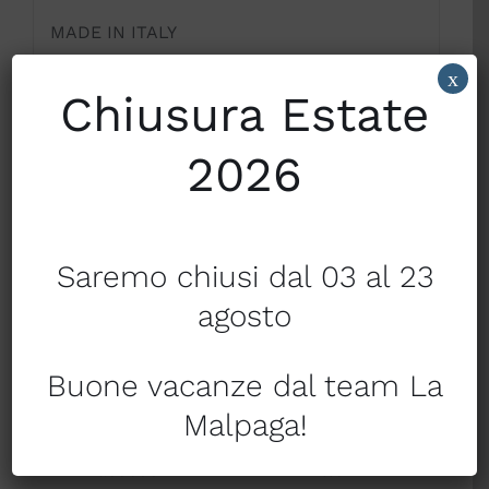
MADE IN ITALY
x
100% COTONE QUALITA’ EXTRA
Chiusura Estate
MISURE:
2026
-COMPLETO LENZUOLA MATRIMONIALI:
LENZUOLO SOPRA cm. 240×290; SOTTO
CON ANGOLI cm. 180×200; 2 FEDERE cm.
Saremo chiusi dal 03 al 23
50×80
agosto
Buone vacanze dal team La
Malpaga!
Condividi su
Condividi su
Facebook
Twitter