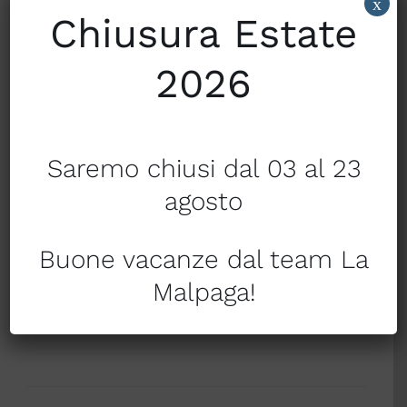
x
Chiusura Estate
LAVABILE COMODAMENTE IN LAVATRICE A
30°, CON COMANDO SEPARABILE.
2026
DOTATO DI SISTEMA DI SICUREZZA
ELECTRO BLOCK
Saremo chiusi dal 03 al 23
2 COMANDI, 2 TEMPERATURE
agosto
RISPARMIO ENERGETICO: SOLO 3
CENTESIMI A NOTTE!
Buone vacanze dal team La
MISURE MATRIMONIALE: 150X160 cm
Malpaga!