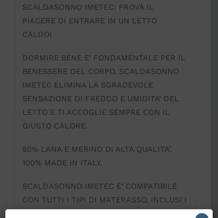
SCALDASONNO IMETEC: PROVA IL
PIACERE DI ENTRARE IN UN LETTO
CALDO!
DORMIRE BENE E’ FONDAMENTALE PER IL
BENESSERE DEL CORPO. SCALDASONNO
IMETEC ELIMINA LA SGRADEVOLE
SENSAZIONE DI FREDDO E UMIDITA’ DEL
LETTO E TI ACCOGLIE SEMPRE CON IL
GIUSTO CALORE.
50% LANA E MERINO DI ALTA QUALITA’,
100% MADE IN ITALY.
SCALDASONNO IMETEC E’ COMPATIBILE
CON TUTTI I TIPI DI MATERASSO, INCLUSI I
MEMORY FOAM.