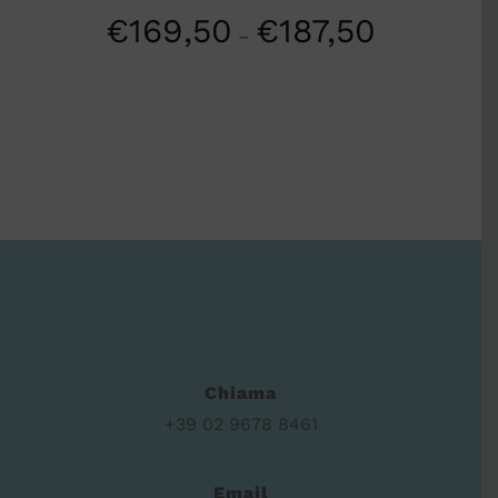
€
169,50
€
187,50
–
Chiama
+39 02 9678 8461
Email