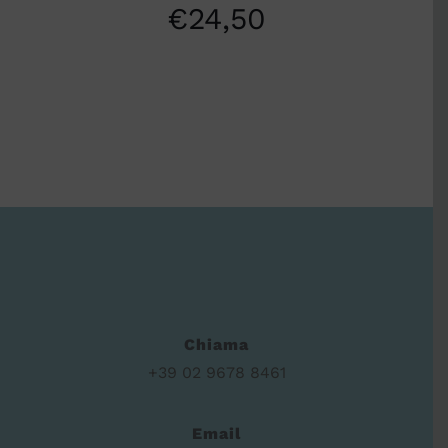
€
24,50
Chiama
+39 02 9678 8461
Email