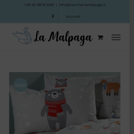
Salta
+39 02 9678 8461
|
info@biancheriamalpaga.it
al
Account
contenuto
Sale!