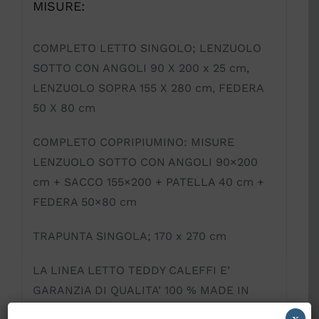
MISURE:
COMPLETO LETTO SINGOLO; LENZUOLO
SOTTO CON ANGOLI 90 X 200 x 25 cm,
LENZUOLO SOPRA 155 X 280 cm, FEDERA
50 X 80 cm
COMPLETO COPRIPIUMINO: MISURE
LENZUOLO SOTTO CON ANGOLI 90×200
cm + SACCO 155×200 + PATELLA 40 cm +
FEDERA 50×80 cm
TRAPUNTA SINGOLA; 170 x 270 cm
LA LINEA LETTO TEDDY CALEFFI E’
GARANZIA DI QUALITA’ 100 % MADE IN
ITALY
x