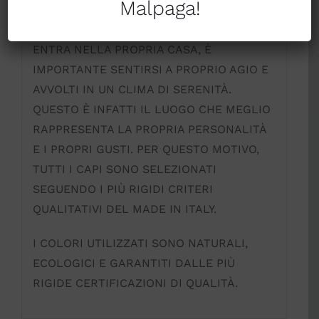
Malpaga!
SELEZIONARE LE PIÙ RAFFINATE AZIENDE
ITALIANE DEL SETTORE. QUANDO SI
ENTRA NELLA PROPRIA CASA, È
IMPORTANTE SENTIRSI A PROPRIO AGIO E
AVVOLTI IN UN CLIMA DI SERENITÀ.
QUESTO È INFATTI IL LUOGO CHE MEGLIO
RAPPRESENTA LA PROPRIA PERSONALITÀ
E I PROPRI GUSTI. PER QUESTO MOTIVO,
TUTTI I CAPI SONO SELEZIONATI
SEGUENDO I PIÙ RIGIDI CRITERI
QUALITATIVI DEL MADE IN ITALY.
I COLORI UTILIZZATI SONO NATURALI,
ECOLOGICI E GARANTITI DALLE PIÙ
RIGIDE CERTIFICAZIONI DI QUALITÀ.