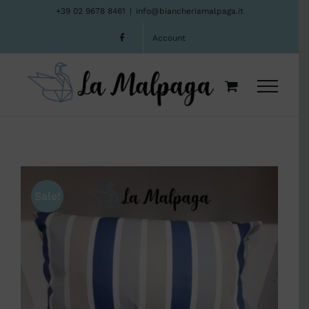
Salta
+39 02 9678 8461
|
info@biancheriamalpaga.it
al
Account
contenuto
Sale!