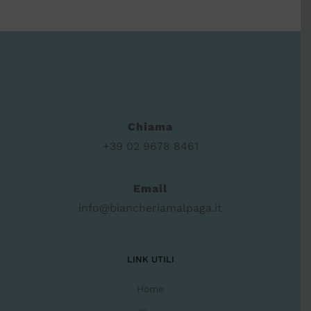
Chiama
+39 02 9678 8461
Email
info@biancheriamalpaga.it
LINK UTILI
Home