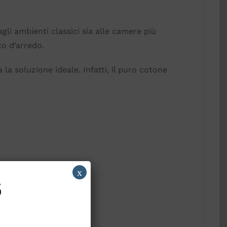
agli ambienti classici sia alle camere più
to d’arredo.
la soluzione ideale. Infatti, il puro cotone
x
6