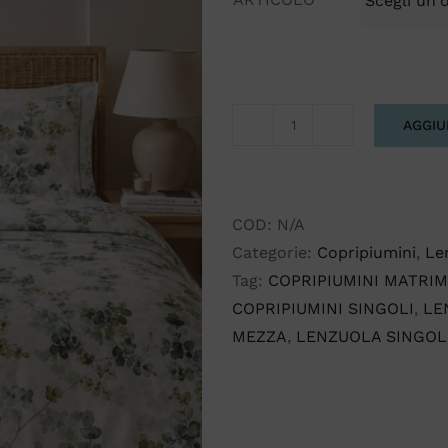
AGGIU
LINEA
LETTO
PETALO
quantità
COD:
N/A
Categorie:
Copripiumini
,
Le
Tag:
COPRIPIUMINI MATRIM
COPRIPIUMINI SINGOLI
,
LE
MEZZA
,
LENZUOLA SINGOL