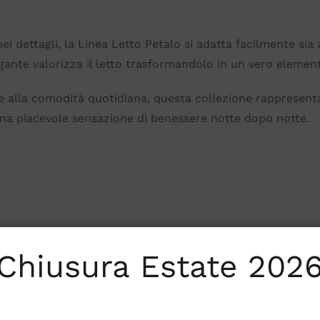
nei dettagli, la Linea Letto Petalo si adatta facilmente sia 
gante valorizza il letto trasformandolo in un vero elemen
e alla comodità quotidiana, questa collezione rappresenta 
 una piacevole sensazione di benessere notte dopo notte.
Chiusura Estate 202