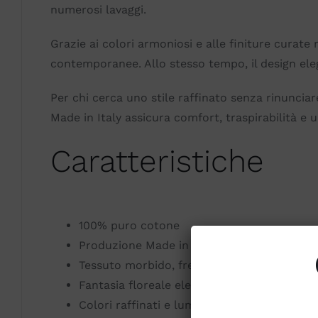
numerosi lavaggi.
Grazie ai colori armoniosi e alle finiture curate 
contemporanee. Allo stesso tempo, il design ele
Per chi cerca uno stile raffinato senza rinunciar
Made in Italy assicura comfort, traspirabilità e
Caratteristiche
100% puro cotone
Produzione Made in Italy
Tessuto morbido, fresco e resistente
Fantasia floreale elegante e moderna
Colori raffinati e luminosi