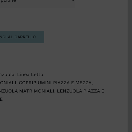
NGI AL CARRELLO
nzuola
,
Linea Letto
ONIALI
,
COPRIPIUMINI PIAZZA E MEZZA
,
NZUOLA MATRIMONIALI
,
LENZUOLA PIAZZA E
E