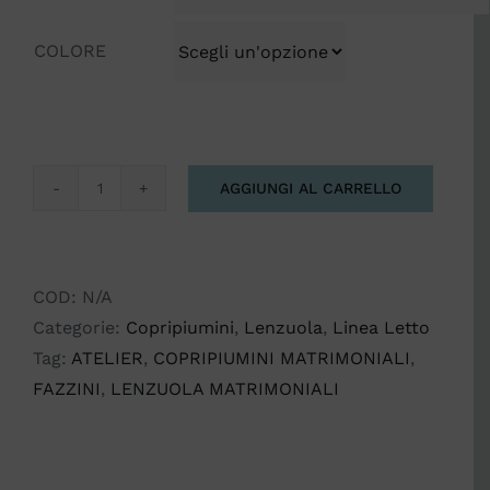
COLORE
AGGIUNGI AL CARRELLO
CORDUSIO
FAZZINI
ATELIER
MATRIMONIALE
COD:
N/A
quantità
Categorie:
Copripiumini
,
Lenzuola
,
Linea Letto
Tag:
ATELIER
,
COPRIPIUMINI MATRIMONIALI
,
FAZZINI
,
LENZUOLA MATRIMONIALI