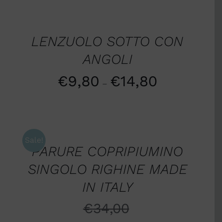
Valutato
5.00
SCEGLI
su 5
/
DETTAGLI
LENZUOLO SOTTO CON
ANGOLI
€
9,80
€
14,80
–
AGGIUNGI
AL
CARRELLO
/
Sale!
PARURE COPRIPIUMINO
DETTAGLI
SINGOLO RIGHINE MADE
IN ITALY
€
34,00