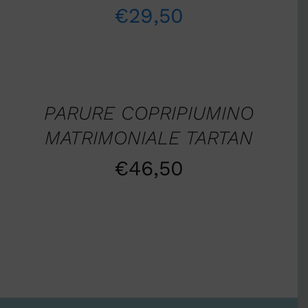
€
29,50
Valutato
5.00
AGGIUNGI
su 5
AL
CARRELLO
/
PARURE COPRIPIUMINO
DETTAGLI
MATRIMONIALE TARTAN
€
46,50