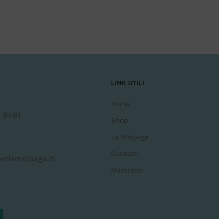
LINK UTILI
Home
 8461
Shop
La Malpaga
Contatti
eriamalpaga.it
Materassi