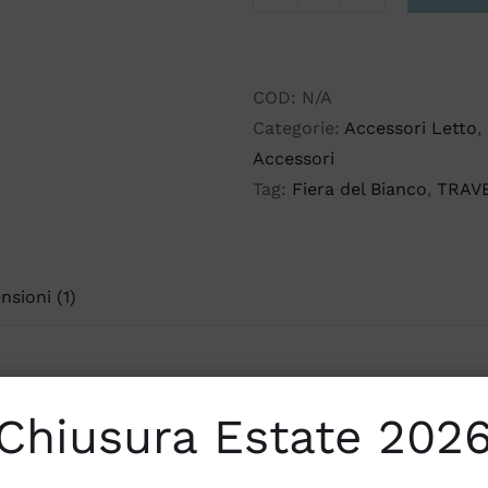
COPRIMATERASSO
E
COPRIGUANCIALE
ICE
COD:
N/A
TOUCH
Categorie:
Accessori Letto
,
quantità
Accessori
Tag:
Fiera del Bianco
,
TRAV
nsioni (1)
Chiusura Estate 202
CH.
A SOLUZIONE PER DORMIRE SU UN COPRIMATERASSO FR