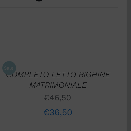
SCEGLI
/
QUICK
Sale!
VIEW
COMPLETO LETTO RIGHINE
MATRIMONIALE
€
46,50
€
36,50