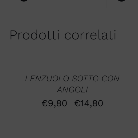
Prodotti correlati
Valutato
5.00
SCEGLI
su 5
/
QUICK
LENZUOLO SOTTO CON
VIEW
ANGOLI
€
9,80
€
14,80
–