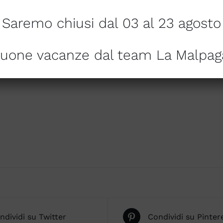
OTTE,)
Saremo chiusi dal 03 al 23 agosto
uone vacanze dal team La Malpag
ndividi su Twitter
Condividi su Pinter