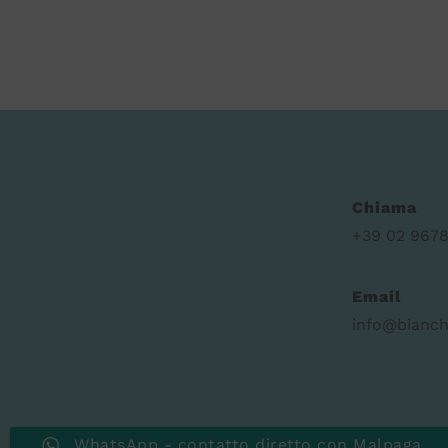
Chiama
+39 02 9678
Email
info@bianch
WhatsApp - contatto diretto con Malpaga