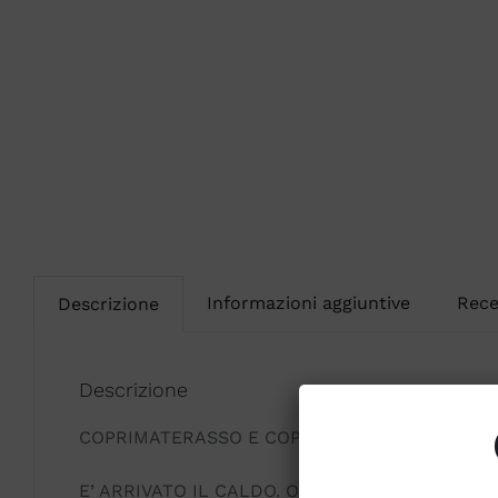
Informazioni aggiuntive
Rece
Descrizione
Descrizione
COPRIMATERASSO E COPRIGUANCIALE ICE TOU
E’ ARRIVATO IL CALDO. OGGI TI OFFRIAMO L