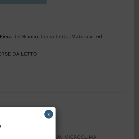
Fiera del Bianco
,
Linea Letto
,
Materassi ed
ERSE DA LETTO
x
6
ESCO, CHE GARANTISCE UN MICROCLIMA