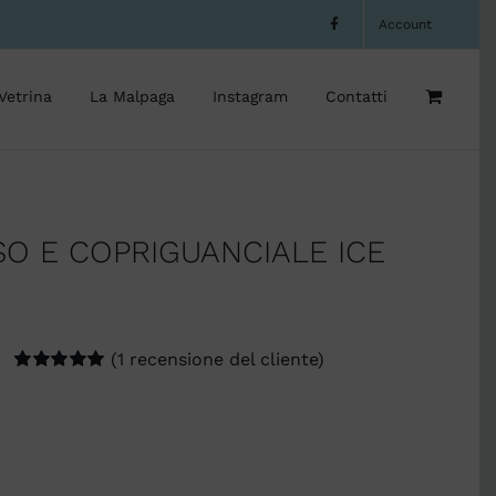
Account
Vetrina
La Malpaga
Instagram
Contatti
O E COPRIGUANCIALE ICE
(
1
recensione del cliente)
Valutato
1
5.00
su 5 su base di
recensioni