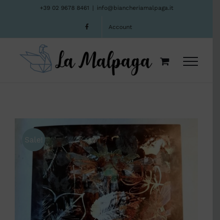
Salta
+39 02 9678 8461
|
info@biancheriamalpaga.it
al
Account
contenuto
Sale!