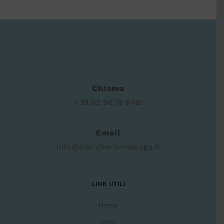
Chiama
+39 02 9678 8461
Email
info@biancheriamalpaga.it
LINK UTILI
Home
Shop