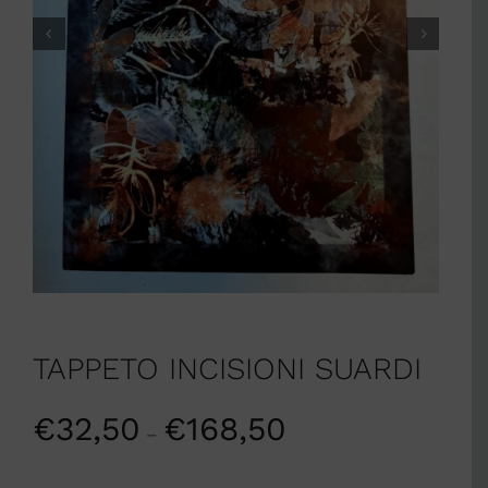


TAPPETO INCISIONI SUARDI
€
32,50
€
168,50
–