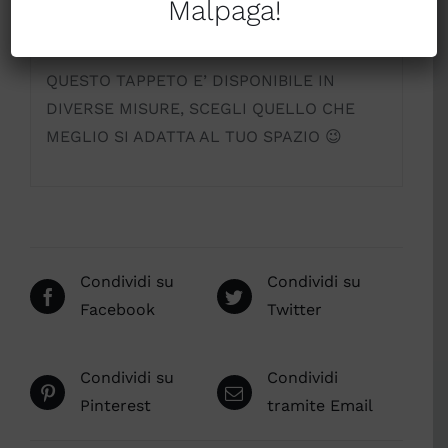
Malpaga!
CHI AMA IL DESIGN MA NON VUOLE
RINUNCIARE ALLA COMODITA’ 😉
QUESTO TAPPETO E’ DISPONIBILE IN
DIVERSE MISURE, SCEGLI QUELLO CHE
MEGLIO SI ADATTA AL TUO SPAZIO 😉
Condividi su
Condividi su
Facebook
Twitter
Condividi su
Condividi
Pinterest
tramite Email