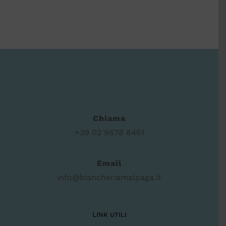
Chiama
+39 02 9678 8461
Email
info@biancheriamalpaga.it
LINK UTILI