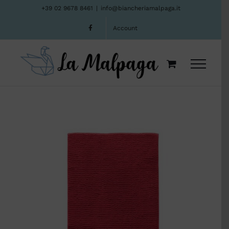
Salta
+39 02 9678 8461
|
info@biancheriamalpaga.it
al
Account
contenuto