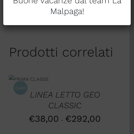
Buone vacanze dal team La
Condividi su
Condividi
Malpaga!
Pinterest
tramite Email
Prodotti correlati
SCEGLI
/
DETTAGLI
Sale!
LINEA LETTO GEO
CLASSIC
€
38,00
€
292,00
–