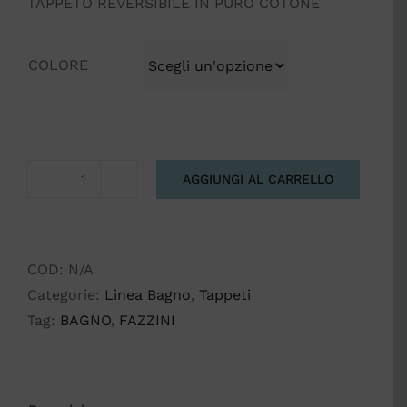
TAPPETO REVERSIBILE IN PURO COTONE
COLORE
AGGIUNGI AL CARRELLO
TAPPETO
DA
BAGNO
FAZZINI
COD:
N/A
UP
Categorie:
Linea Bagno
,
Tappeti
AND
Tag:
BAGNO
,
FAZZINI
DOWN
60
X