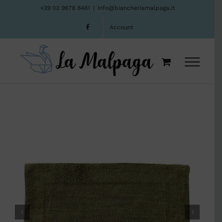
Salta
+39 02 9678 8461
|
info@biancheriamalpaga.it
al
Account
contenuto

