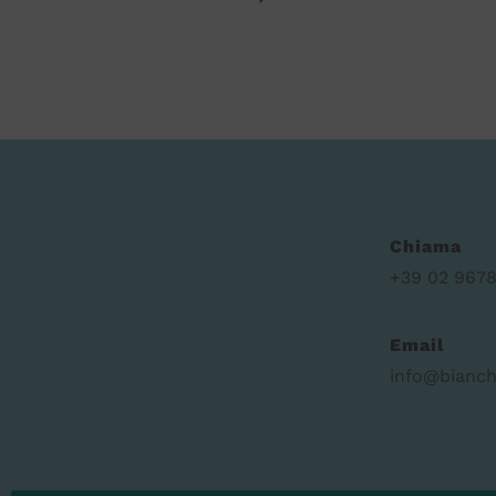
Chiama
+39 02 9678
Email
info@bianch