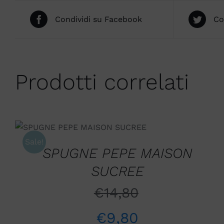
Condividi su Facebook
Co
Prodotti correlati
SCEGLI
/
QUICK VIEW
Sale!
SPUGNE PEPE MAISON
SUCREE
€
14,80
€
9,80