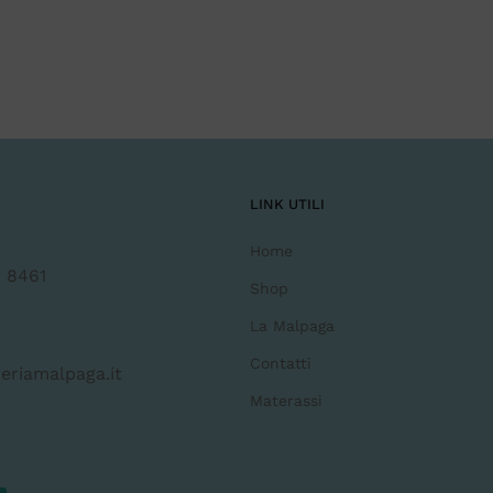
LINK UTILI
Home
 8461
Shop
La Malpaga
Contatti
eriamalpaga.it
Materassi