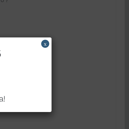
O ?
x
6
a!