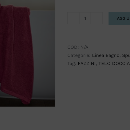
AGGIU
TELO
DOCCIA
SQUARE
FAZZINI
COD:
N/A
quantità
Categorie:
Linea Bagno
,
Sp
Tag:
FAZZINI
,
TELO DOCCIA