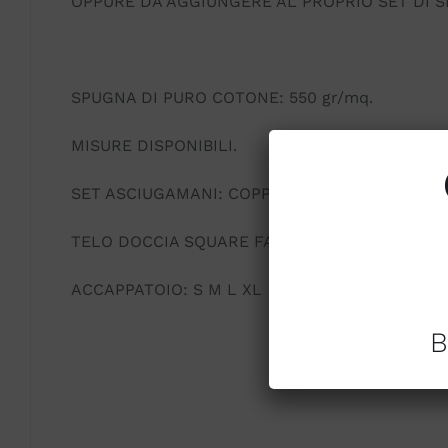
OPPURE DA AGGIUNGERE AL PROPRIO SET DI 
SPUGNA DI PURO COTONE: 550 gr/mq.
MISURE DISPONIBILI.
SET ASCIUGAMANI: COPPIA 1 + 1. OSPITE 40 X 
TELO DOCCIA SQUARE FAZZINI 100 x 150
ACCAPPATOIO: S M L XL
B