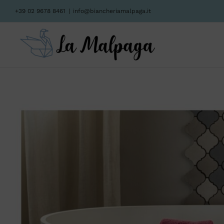
Salta
+39 02 9678 8461
|
info@biancheriamalpaga.it
al
contenuto