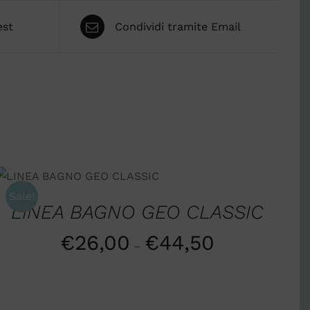
est
Condividi tramite Email
SCEGLI
/
QUICK VIEW
Sale!
LINEA BAGNO GEO CLASSIC
€
26,00
€
44,50
–