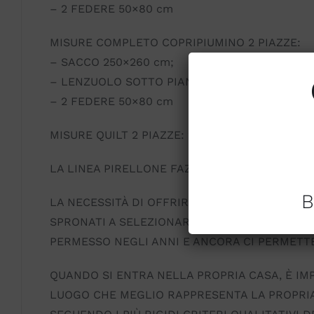
– 2 FEDERE 50×80 cm
MISURE COMPLETO COPRIPIUMINO 2 PIAZZE:
– SACCO 250×260 cm;
– LENZUOLO SOTTO PIANO 270×290 cm;
– 2 FEDERE 50×80 cm
MISURE QUILT 2 PIAZZE: 270×270 cm
LA LINEA PIRELLONE FAZZINI ATELIER MATRIMO
B
LA NECESSITÀ DI OFFRIRE ALLA NOSTRA AFFE
SPRONATI A SELEZIONARE LE PIÙ RAFFINATE 
PERMESSO NEGLI ANNI E ANCORA CI PERMETTE
QUANDO SI ENTRA NELLA PROPRIA CASA, È IMPO
LUOGO CHE MEGLIO RAPPRESENTA LA PROPRIA P