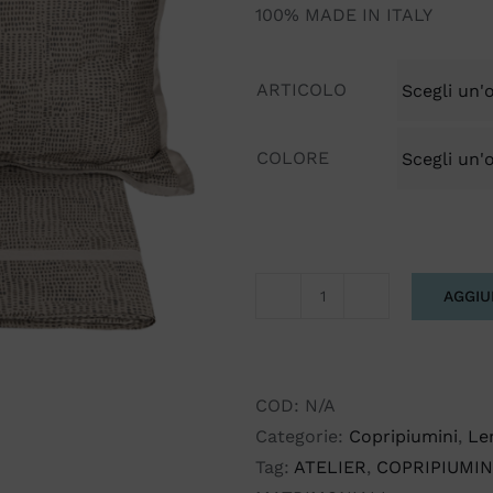
100% MADE IN ITALY
ARTICOLO
COLORE
AGGIU
PIRELLONE
FAZZINI
ATELIER
MATRIMONIALE
COD:
N/A
quantità
Categorie:
Copripiumini
,
Le
Tag:
ATELIER
,
COPRIPIUMIN