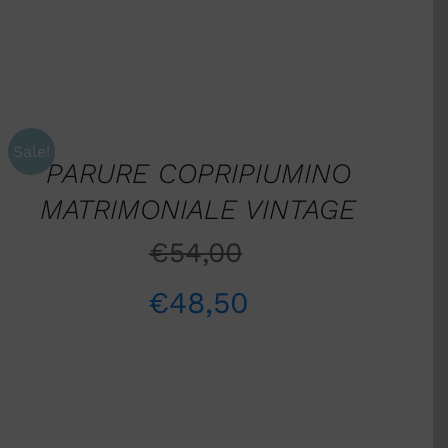
AGGIUNGI
AL
CARRELLO
/
Sale!
QUICK
PARURE COPRIPIUMINO
VIEW
MATRIMONIALE VINTAGE
€
54,00
€
48,50