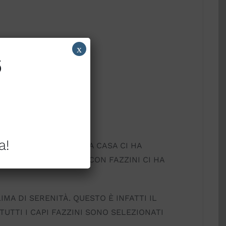
x
6
a!
LA BIANCHERIA PER LA CASA CI HA
ATA COLLABORAZIONE CON FAZZINI CI HA
MA DI SERENITÀ. QUESTO È INFATTI IL
UTTI I CAPI FAZZINI SONO SELEZIONATI