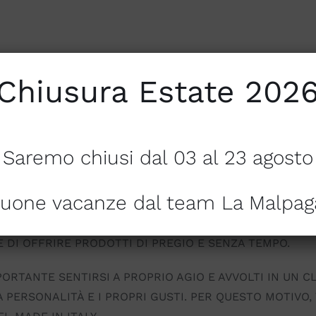
Chiusura Estate 202
Saremo chiusi dal 03 al 23 agosto
NIALE E’ 100% MADE IN ITALY
uone vacanze dal team La Malpag
ZIONATA CLIENTELA SEMPRE IL MEGLIO NEL MONDO DEL
AZIENDE ITALIANE DEL SETTORE. LA NOSTRA CONSOLID
 DI OFFRIRE PRODOTTI DI PREGIO E SENZA TEMPO.
RTANTE SENTIRSI A PROPRIO AGIO E AVVOLTI IN UN CLI
ERSONALITÀ E I PROPRI GUSTI. PER QUESTO MOTIVO, T