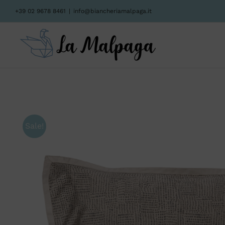
Salta
+39 02 9678 8461
|
info@biancheriamalpaga.it
al
contenuto
Sale!