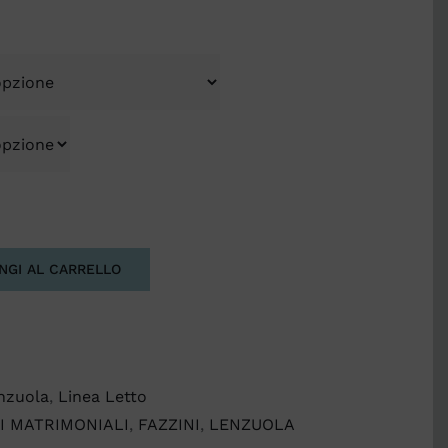
NGI AL CARRELLO
nzuola
,
Linea Letto
I MATRIMONIALI
,
FAZZINI
,
LENZUOLA