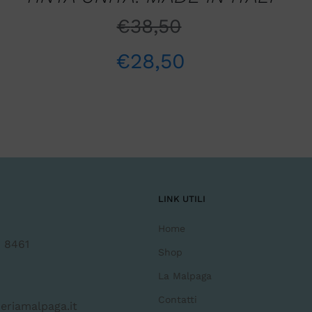
€
38,50
€
28,50
LINK UTILI
Home
 8461
Shop
La Malpaga
Contatti
eriamalpaga.it