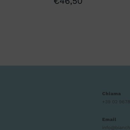
€
46,50
Chiama
+39 02 9678
Email
info@bianch