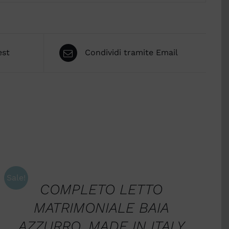
est
Condividi tramite Email
AGGIUNGI
AL
CARRELLO
/
Sale!
QUICK
COMPLETO LETTO
VIEW
MATRIMONIALE BAIA
AZZURRO. MADE IN ITALY