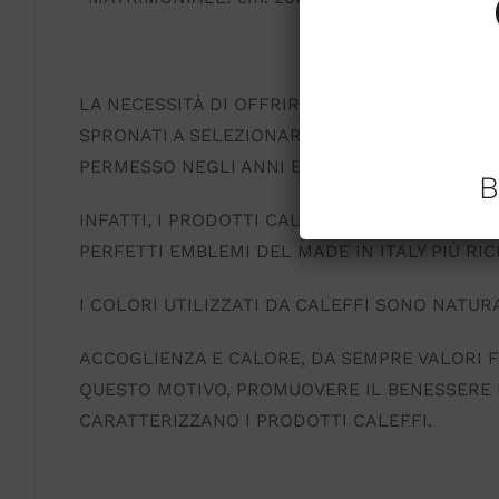
LA NECESSITÀ DI OFFRIRE ALLA NOSTRA AFFE
SPRONATI A SELEZIONARE LE PIÙ RAFFINATE 
PERMESSO NEGLI ANNI E ANCORA CI PERMETTE
B
INFATTI, I PRODOTTI CALEFFI SI CONTRADDIS
PERFETTI EMBLEMI DEL MADE IN ITALY PIÙ RI
I COLORI UTILIZZATI DA CALEFFI SONO NATURA
ACCOGLIENZA E CALORE, DA SEMPRE VALORI F
QUESTO MOTIVO, PROMUOVERE IL BENESSERE
CARATTERIZZANO I PRODOTTI CALEFFI.