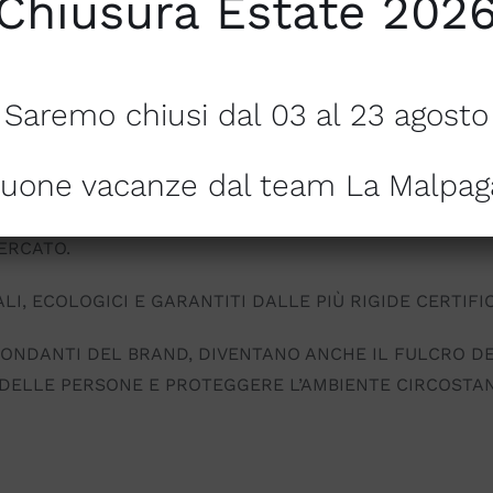
Chiusura Estate 202
ZIONATA CLIENTELA SEMPRE IL MEGLIO NEL MONDO DEL
Saremo chiusi dal 03 al 23 agosto
AZIENDE ITALIANE DEL SETTORE. LA NOSTRA CONSOLID
 DI OFFRIRE PRODOTTI DI QUALITÀ E BELLEZZA.
uone vacanze dal team La Malpag
TINGUONO PER LA SCELTA DEI MATERIALI PREZIOSI E PE
CERCATO.
LI, ECOLOGICI E GARANTITI DALLE PIÙ RIGIDE CERTIFIC
ONDANTI DEL BRAND, DIVENTANO ANCHE IL FULCRO DEL 
 DELLE PERSONE E PROTEGGERE L’AMBIENTE CIRCOSTA