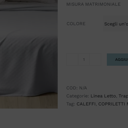
MISURA MATRIMONIALE
COLORE
AGGIU
COPRILETTO
RODEO
CALEFFI
MATRIMONIALE
COD:
N/A
quantità
Categorie:
Linea Letto
,
Trap
Tag:
CALEFFI
,
COPRILETTI