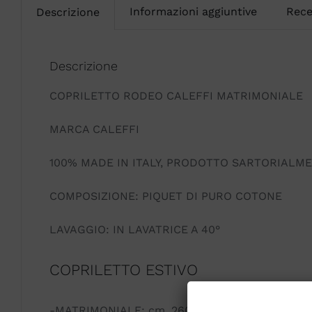
Informazioni aggiuntive
Rece
Descrizione
Descrizione
COPRILETTO RODEO CALEFFI MATRIMONIALE
MARCA CALEFFI
100% MADE IN ITALY, PRODOTTO SARTORIALM
COMPOSIZIONE: PIQUET DI PURO COTONE
LAVAGGIO: IN LAVATRICE A 40°
COPRILETTO ESTIVO
-MATRIMONIALE: cm. 260 X 260