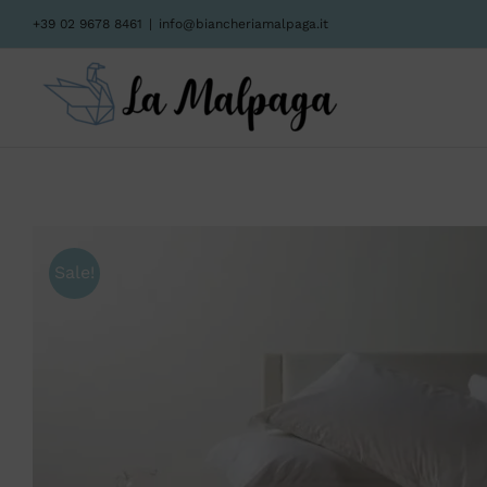
Salta
+39 02 9678 8461
|
info@biancheriamalpaga.it
al
contenuto
Sale!