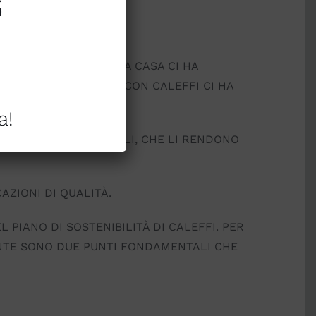
6
LA BIANCHERIA PER LA CASA CI HA
ATA COLLABORAZIONE CON CALEFFI CI HA
a!
R LA CURA DEI DETTAGLI, CHE LI RENDONO
AZIONI DI QUALITÀ.
PIANO DI SOSTENIBILITÀ DI CALEFFI. PER
NTE SONO DUE PUNTI FONDAMENTALI CHE