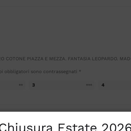
IN
ITALY
quantità
URO COTONE PIAZZA E MEZZA. FANTASIA LEOPARDO. MADE
pi obbligatori sono contrassegnati
*
3
4
Chiusura Estate 202