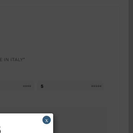
 IN ITALY”
5
x
6