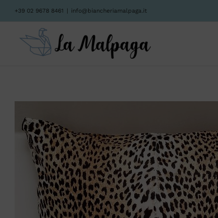
Salta
+39 02 9678 8461
|
info@biancheriamalpaga.it
al
contenuto