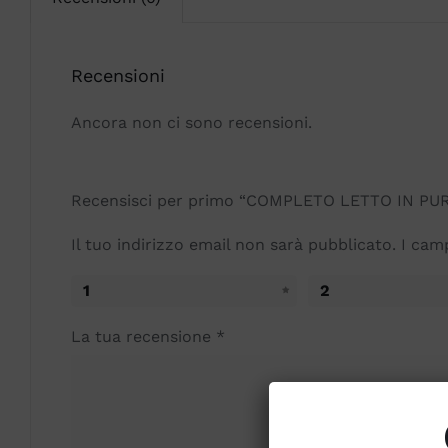
Recensioni
Ancora non ci sono recensioni.
Recensisci per primo “COMPLETO LETTO IN P
Il tuo indirizzo email non sarà pubblicato.
I cam
1
2
La tua recensione
*