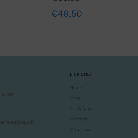
€
46,50
LINK UTILI
Home
 8461
Shop
La Malpaga
Contatti
eriamalpaga.it
Materassi