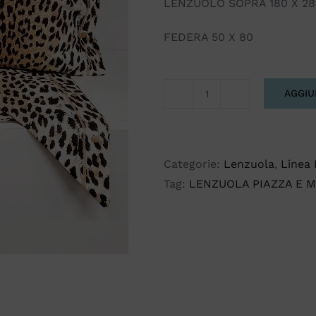
LENZUOLO SOPRA 180 X 28
FEDERA 50 X 80
AGGIU
COMPLETO
LETTO
IN
PURO
Categorie:
Lenzuola
,
Linea 
COTONE
Tag:
LENZUOLA PIAZZA E 
PIAZZA
E
MEZZA.
FANTASIA
LEOPARDO.
MADE