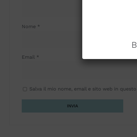
Nome
*
B
Email
*
Salva il mio nome, email e sito web in ques