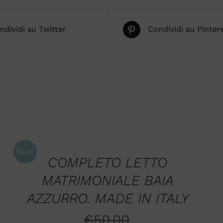
ndividi su Twitter
Condividi su Pinter
AGGIUNGI
AL
CARRELLO
/
Sale!
QUICK
COMPLETO LETTO
VIEW
MATRIMONIALE BAIA
AZZURRO. MADE IN ITALY
€
50,00