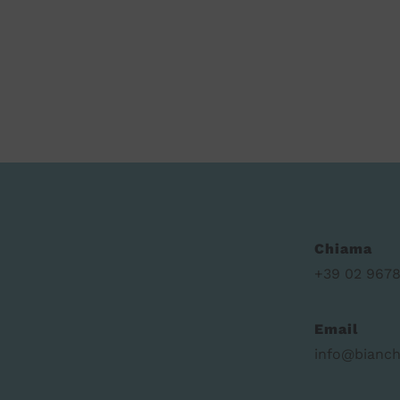
Chiama
+39 02 9678
Email
info@bianch