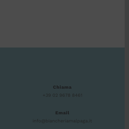
Chiama
+39 02 9678 8461
Email
info@biancheriamalpaga.it