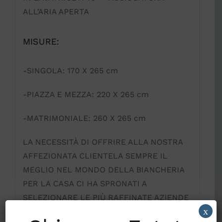
ALL’ARIA APERTA
MISURE:
-SINGOLA: 170 X 265 cm
-PIAZZA E MEZZA: 220 X 265 cm
-MATRIMONIALE: 260 X 265 cm
LA NECESSITÀ DI OFFRIRE ALLA NOSTRA
AFFEZIONATA CLIENTELA SEMPRE IL
MEGLIO NEL MONDO DELLA BIANCHERIA
PER LA CASA CI HA SPRONATI A
SELEZIONARE LE PIÙ RAFFINATE AZIENDE
x
ITALIANE DEL SETTORE. LA NOSTRA