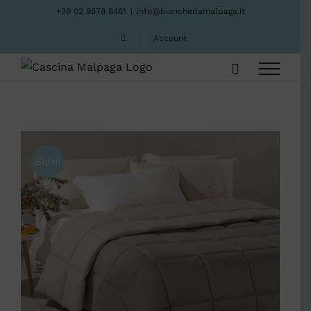
Salta
+39 02 9678 8461
|
info@biancheriamalpaga.it
al
Account
contenuto
Sale!