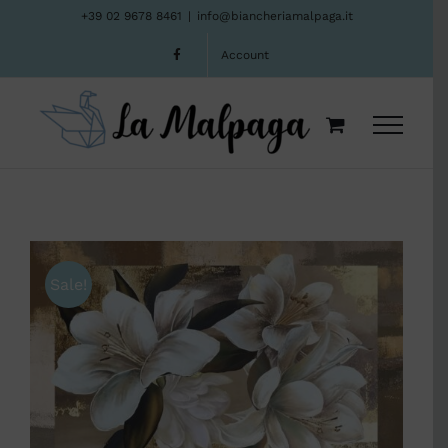
Salta
+39 02 9678 8461
|
info@biancheriamalpaga.it
al
Account
contenuto
Sale!