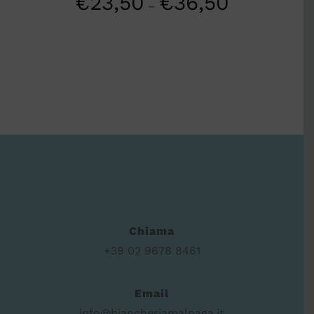
€
23,50
€
36,50
–
Chiama
+39 02 9678 8461
Email
info@biancheriamalpaga.it