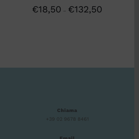
€
18,50
€
132,50
–
Chiama
+39 02 9678 8461
Email