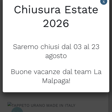
x
Chiusura Estate
2026
Condividi su
Condividi su
Facebook
Twitter
Saremo chiusi dal 03 al 23
Condividi su
Condividi
Pinterest
tramite Email
agosto
Buone vacanze dal team La
Prodotti correlati
Malpaga!
SCEGLI
/
DETTAGLI