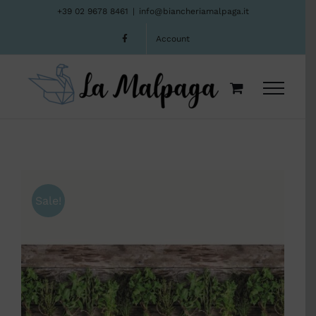
Salta
+39 02 9678 8461
|
info@biancheriamalpaga.it
al
Account
contenuto
Sale!