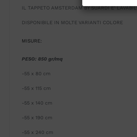
IL TAPPETO AMSTERDAM BY SUARDI E’ LAVABILE
DISPONIBILE IN MOLTE VARIANTI COLORE
MISURE:
PESO: 850 gr/mq
-55 x 80 cm
-55 x 115 cm
-55 x 140 cm
-55 x 190 cm
-55 x 240 cm