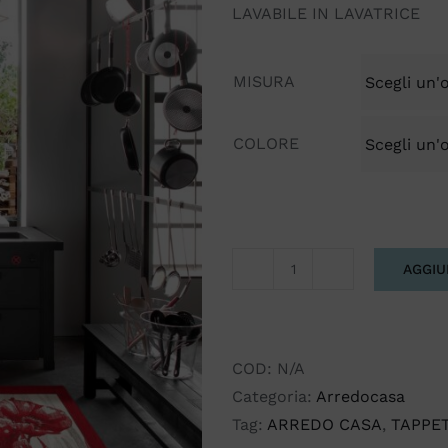
LAVABILE IN LAVATRICE
MISURA
COLORE
AGGIU
TAPPETO
AMSTERDAM
BY
SUARDI
COD:
N/A
quantità
Categoria:
Arredocasa
Tag:
ARREDO CASA
,
TAPPET