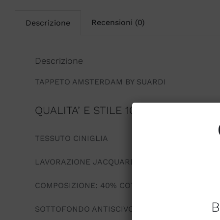
Recensioni (0)
Descrizione
Descrizione
TAPPETO AMSTERDAM BY SUARDI
QUALITA’ E STILE 100% MADE IN ITA
TESSUTO CINIGLIA
LAVORAZIONE JACQUARD
COMPOSIZIONE: 40% COTONE, 30% ACRILICO,
B
SOTTOFONDO ANTISCIVOLO