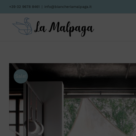
Salta
+39 02 9678 8461
|
info@biancheriamalpaga.it
al
contenuto
Sale!