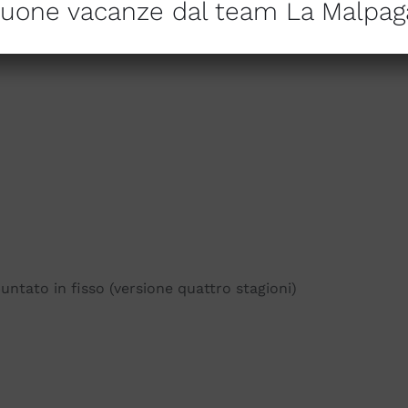
uone vacanze dal team La Malpag
untato in fisso (versione quattro stagioni)