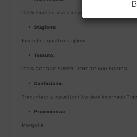
B
100% Piumino oca bianco vergine
Stagione:
Invernle o quattro stagioni
Tessuto:
100% COTONE SUPERLIGHT TC 600 BIANCO
Confezione:
Trapuntato a cassettoni (versioni invernale) Trap
Provenienza:
Mongolia