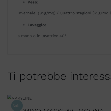
Peso:
Invernale (95g/mq) / Quattro stagioni (65g/mq 
Lavaggio:
a mano o in lavatrice 40°
Ti potrebbe interes
SCEGLI
/
QUICK
Sale!
VIEW