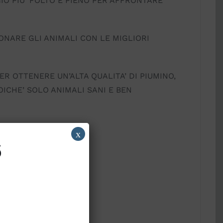
IO PIU’ FOLTO E PIENO PER AFFRONTARE
ONARE GLI ANIMALI CON LE MIGLIORI
ER OTTENERE UN’ALTA QUALITA’ DI PIUMINO,
OICHE’ SOLO ANIMALI SANI E BEN
x
6