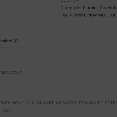
COD:
N/A
PIUMINO
Categorie:
Piumini
,
Piumini
MONGOLO
Tag:
Piumini
,
PIUMINO D'O
quantità
nsioni (0)
O MONGOLO
ENZA MONGOLIA, GRANDE CAPACITA’ TERMICA ED ESTRE
TALY.