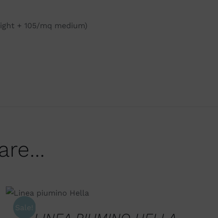
light + 105/mq medium)
sare…
SCEGLI
/
QUICK
VIEW
Sale!