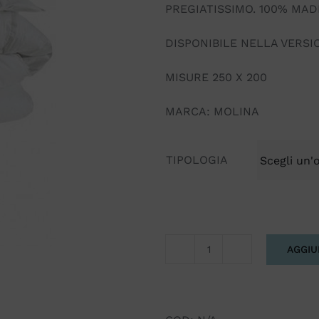
PREGIATISSIMO. 100% MADE
DISPONIBILE NELLA VERSI
MISURE 250 X 200
MARCA: MOLINA
TIPOLOGIA
AGGIU
SUPERPIUMINO
MATRIMONIALE
100
%