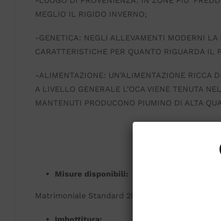
-LUOGO DI PROVENIENZA: IN ZONE PIU’ FRED
MEGLIO IL RIGIDO INVERNO;
-GENETICA: NEGLI ALLEVAMENTI MODERNI LA 
CARATTERISTICHE PER QUANTO RIGUARDA IL 
-ALIMENTAZIONE: UN’ALIMENTAZIONE RICCA DI 
A LIVELLO GENERALE L’OCA VIENE TENUTA NEL
MANTENUTI PRODUCONO PIUMINO DI ALTA QUAL
Misure disponibili:
Matrimoniale Standard 250 X 200
Imbottitura: