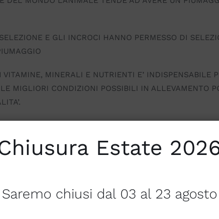
DE DEL MONDO L’ANIMALE TENDE AD AVERE UN PIUMAGG
SELEZIONE E GLI INCROCI HANNO PERMESSO DI SELEZI
PIUMAGGIO
VITAMINE, MINERALI E NUTRIENTI E’ INDISPENSABILE P
LE MIGLIORI CONDIZIONI POSSIBILI IN ALLEVAMENTO P
ITA’.
Chiusura Estate 202
Saremo chiusi dal 03 al 23 agosto