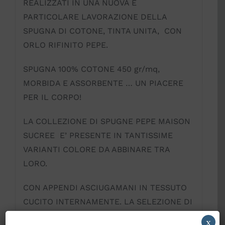
REALIZZATI IN UNA NUOVA E
PARTICOLARE LAVORAZIONE DELLA
SPUGNA DI COTONE, TINTA UNITA, CON
ORLO RIFINITO PEPE.
SPUGNA 100% COTONE 450 gr/mq,
MORBIDA E ASSORBENTE … UN PIACERE
PER IL CORPO!
LA COLLEZIONE DI SPUGNE PEPE MAISON
SUCREE E’ PRESENTE IN TANTISSIME
VARIANTI COLORE DA ABBINARE TRA
LORO.
CON APPENDI ASCIUGAMANI IN TESSUTO
CUCITO INTERNAMENTE. LA SELEZIONE DI
MATERIALI DI ALTA QUALITA’ RENDE
x