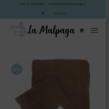
Salta
+39 02 9678 8461
|
info@biancheriamalpaga.it
al
Account
contenuto
Sale!