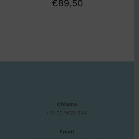
€
89,50
Chiama
+39 02 9678 8461
Email