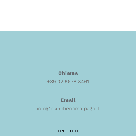
Chiama
+39 02 9678 8461
Email
info@biancheriamalpaga.it
LINK UTILI