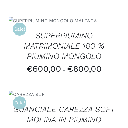
SCEGLI
/
DETTAGLI
Sale!
SUPERPIUMINO
MATRIMONIALE 100 %
PIUMINO MONGOLO
€
600,00
€
800,00
–
AGGIUNGI AL
CARRELLO
/
Sale!
DETTAGLI
GUANCIALE CAREZZA SOFT
MOLINA IN PIUMINO